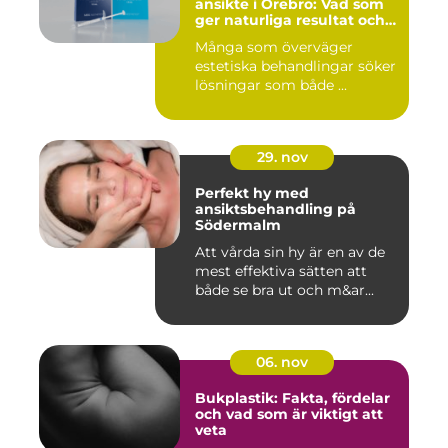
ansikte i Örebro: Vad som
ger naturliga resultat och
trygg vård
Många som överväger
estetiska behandlingar söker
lösningar som både ...
29. nov
Perfekt hy med
ansiktsbehandling på
Södermalm
Att vårda sin hy är en av de
mest effektiva sätten att
både se bra ut och m&ar...
06. nov
Bukplastik: Fakta, fördelar
och vad som är viktigt att
veta