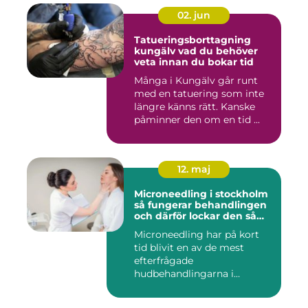
02. jun
Tatueringsborttagning
kungälv vad du behöver
veta innan du bokar tid
Många i Kungälv går runt
med en tatuering som inte
längre känns rätt. Kanske
påminner den om en tid ...
12. maj
Microneedling i stockholm
så fungerar behandlingen
och därför lockar den så
många
Microneedling har på kort
tid blivit en av de mest
efterfrågade
hudbehandlingarna i
huvudstaden. All...