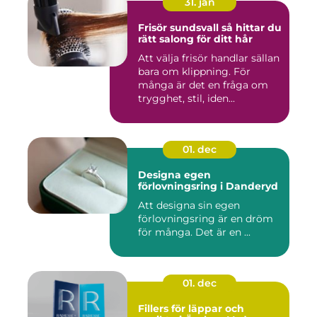
31. jan
Frisör sundsvall så hittar du
rätt salong för ditt hår
Att välja frisör handlar sällan
bara om klippning. För
många är det en fråga om
trygghet, stil, iden...
01. dec
Designa egen
förlovningsring i Danderyd
Att designa sin egen
förlovningsring är en dröm
för många. Det är en ...
01. dec
Fillers för läppar och