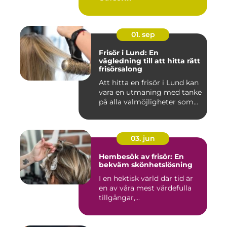
01. sep
Frisör i Lund: En
vägledning till att hitta rätt
frisörsalong
Att hitta en frisör i Lund kan
vara en utmaning med tanke
på alla valmöjligheter som...
03. jun
Hembesök av frisör: En
bekväm skönhetslösning
I en hektisk värld där tid är
en av våra mest värdefulla
tillgångar,...