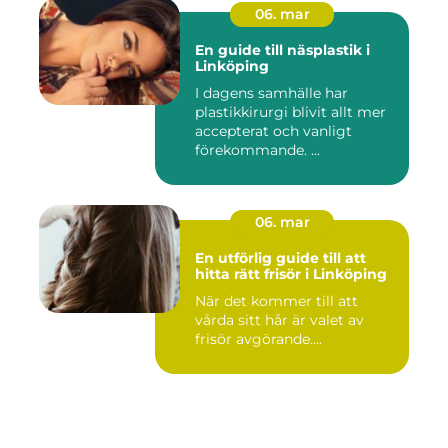
06. mar
En guide till näsplastik i
Linköping
I dagens samhälle har
plastikkirurgi blivit allt mer
accepterat och vanligt
förekommande. ...
06. mar
En utförlig guide till att
hitta rätt frisör i Linköping
När det kommer till att
vårda sitt hår är valet av
frisör avgörande....