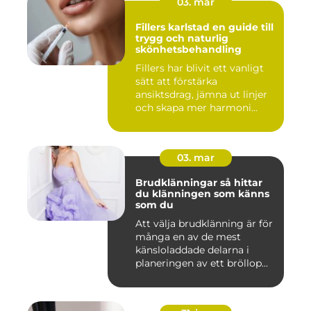
03. mar
Fillers karlstad en guide till
trygg och naturlig
skönhetsbehandling
Fillers har blivit ett vanligt
sätt att förstärka
ansiktsdrag, jämna ut linjer
och skapa mer harmoni...
03. mar
Brudklänningar så hittar
du klänningen som känns
som du
Att välja brudklänning är för
många en av de mest
känsloladdade delarna i
planeringen av ett bröllop...