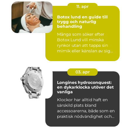
11. apr
Botox lund en guide till
trygg och naturlig
behandling
Många som söker efter
Botox Lund vill minska
rynkor utan att tappa sin
mimik eller känslan av sig
sj...
03. apr
Longines hydroconquest:
en dykarklocka utöver det
vanliga
Klockor har alltid haft en
särskild plats bland
accessoarerna, både som en
praktisk nödvändighet och...