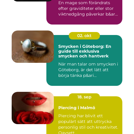
En mage som förändrats
efter graviditeter eller stor
viktnedgång påverkar b&ar...
02. okt
Smycken i Göteborg: En
guide till exklusiva
smycken och hantverk
När man talar om smycken i
Göteborg, är det lätt att
börja tänka p&ari...
18. sep
Piercing i Malmö
Piercing har blivit ett
populärt sätt att uttrycka
personlig stil och kreativitet.
Oavsett...