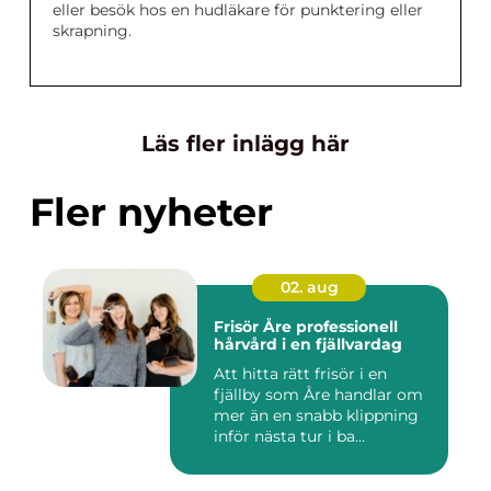
eller besök hos en hudläkare för punktering eller
skrapning.
Läs fler inlägg här
Fler nyheter
02. aug
Frisör Åre professionell
hårvård i en fjällvardag
Att hitta rätt frisör i en
fjällby som Åre handlar om
mer än en snabb klippning
inför nästa tur i ba...