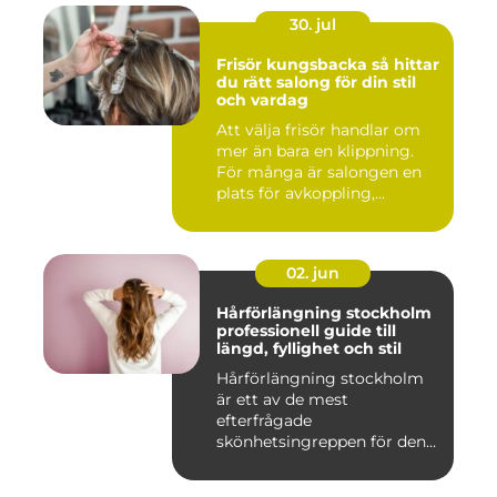
30. jul
Frisör kungsbacka så hittar
du rätt salong för din stil
och vardag
Att välja frisör handlar om
mer än bara en klippning.
För många är salongen en
plats för avkoppling,...
02. jun
Hårförlängning stockholm
professionell guide till
längd, fyllighet och stil
Hårförlängning stockholm
är ett av de mest
efterfrågade
skönhetsingreppen för den
som vill förändra ...