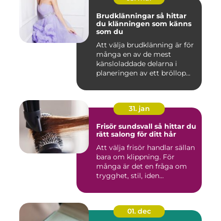
Brudklänningar så hittar
du klänningen som känns
som du
Att välja brudklänning är för
många en av de mest
känsloladdade delarna i
planeringen av ett bröllop...
31. jan
Frisör sundsvall så hittar du
rätt salong för ditt hår
Att välja frisör handlar sällan
bara om klippning. För
många är det en fråga om
trygghet, stil, iden...
01. dec