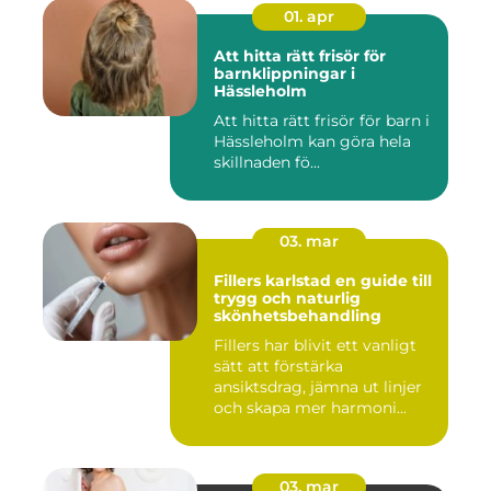
01. apr
Att hitta rätt frisör för
barnklippningar i
Hässleholm
Att hitta rätt frisör för barn i
Hässleholm kan göra hela
skillnaden fö...
03. mar
Fillers karlstad en guide till
trygg och naturlig
skönhetsbehandling
Fillers har blivit ett vanligt
sätt att förstärka
ansiktsdrag, jämna ut linjer
och skapa mer harmoni...
03. mar