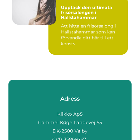
Upptäck den ultimata
frisörsalongen i
Hallstahammar
Att hitta en frisörsalong i
Hallstahammar som kan
förvandla ditt hår till ett
konstv...
Adress