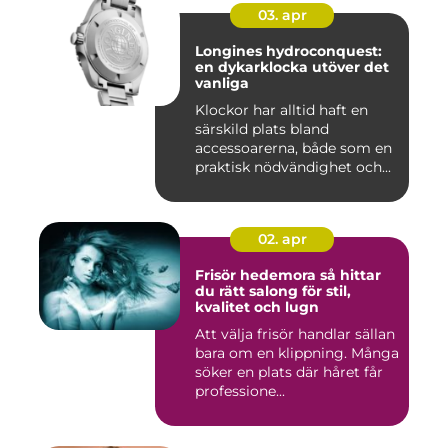
03. apr
Longines hydroconquest:
en dykarklocka utöver det
vanliga
Klockor har alltid haft en
särskild plats bland
accessoarerna, både som en
praktisk nödvändighet och...
02. apr
Frisör hedemora så hittar
du rätt salong för stil,
kvalitet och lugn
Att välja frisör handlar sällan
bara om en klippning. Många
söker en plats där håret får
professione...