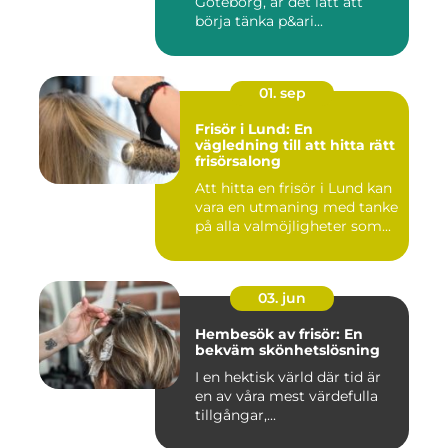
Göteborg, är det lätt att
börja tänka p&ari...
01. sep
Frisör i Lund: En
vägledning till att hitta rätt
frisörsalong
Att hitta en frisör i Lund kan
vara en utmaning med tanke
på alla valmöjligheter som...
03. jun
Hembesök av frisör: En
bekväm skönhetslösning
I en hektisk värld där tid är
en av våra mest värdefulla
tillgångar,...