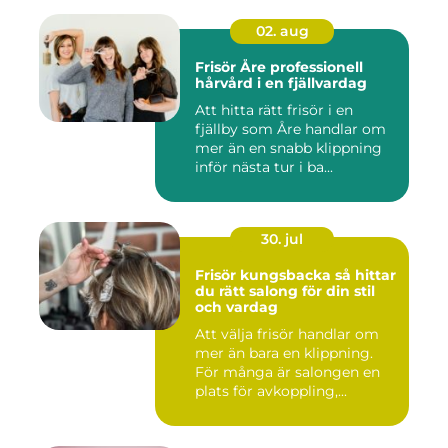
02. aug
Frisör Åre professionell
hårvård i en fjällvardag
Att hitta rätt frisör i en
fjällby som Åre handlar om
mer än en snabb klippning
inför nästa tur i ba...
30. jul
Frisör kungsbacka så hittar
du rätt salong för din stil
och vardag
Att välja frisör handlar om
mer än bara en klippning.
För många är salongen en
plats för avkoppling,...