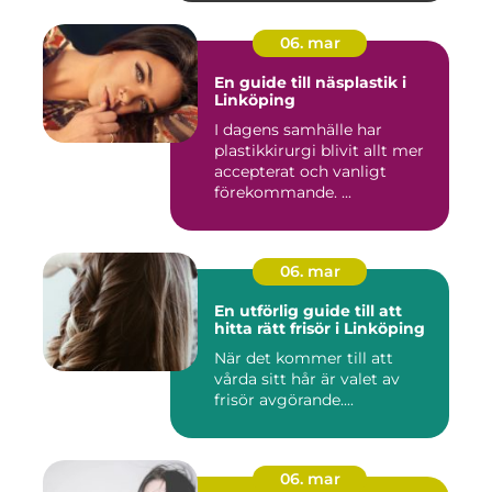
06. mar
En guide till näsplastik i
Linköping
I dagens samhälle har
plastikkirurgi blivit allt mer
accepterat och vanligt
förekommande. ...
06. mar
En utförlig guide till att
hitta rätt frisör i Linköping
När det kommer till att
vårda sitt hår är valet av
frisör avgörande....
06. mar