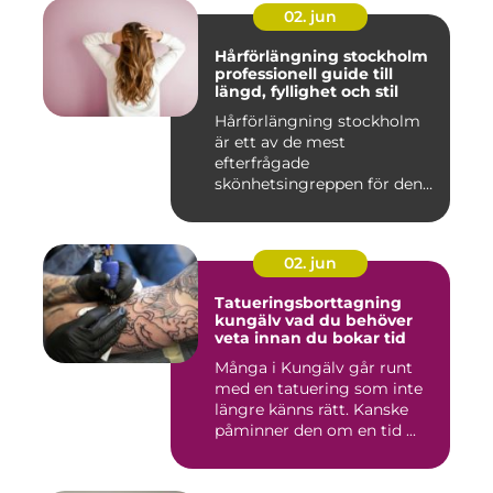
02. jun
Hårförlängning stockholm
professionell guide till
längd, fyllighet och stil
Hårförlängning stockholm
är ett av de mest
efterfrågade
skönhetsingreppen för den
som vill förändra ...
02. jun
Tatueringsborttagning
kungälv vad du behöver
veta innan du bokar tid
Många i Kungälv går runt
med en tatuering som inte
längre känns rätt. Kanske
påminner den om en tid ...