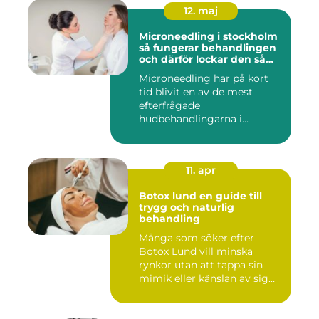
12. maj
Microneedling i stockholm
så fungerar behandlingen
och därför lockar den så
många
Microneedling har på kort
tid blivit en av de mest
efterfrågade
hudbehandlingarna i
huvudstaden. All...
11. apr
Botox lund en guide till
trygg och naturlig
behandling
Många som söker efter
Botox Lund vill minska
rynkor utan att tappa sin
mimik eller känslan av sig
sj...