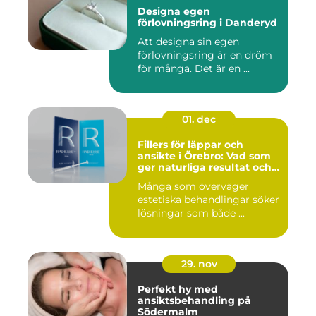
Designa egen
förlovningsring i Danderyd
Att designa sin egen
förlovningsring är en dröm
för många. Det är en ...
01. dec
Fillers för läppar och
ansikte i Örebro: Vad som
ger naturliga resultat och
trygg vård
Många som överväger
estetiska behandlingar söker
lösningar som både ...
29. nov
Perfekt hy med
ansiktsbehandling på
Södermalm