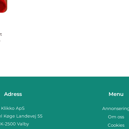
tt
.
det
Adress
Menu
Annonserin
Om oss
Cookies