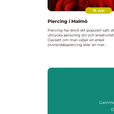
18. sep
Piercing i Malmö
Piercing har blivit ett populärt sätt a
uttrycka personlig stil och kreativitet
Oavsett om man väljer en enkel
öronsnibbspiercing eller en mer
extravagant kroppsdekoration, finns 
många valmöjligheter för dem...