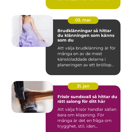
03. mar
Brudklänningar så hittar
du klänningen som känns
som du
Att välja brudklänning är för
många en av de mest
känsloladdade delarna i
planeringen av ett bröllop...
31. jan
Frisör sundsvall så hittar du
rätt salong för ditt hår
Att välja frisör handlar sällan
bara om klippning. För
många är det en fråga om
trygghet, stil, iden...