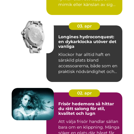
mimik eller känslan av sig
sj...
03. apr
Longines hydroconquest:
en dykarklocka utöver det
vanliga
Klockor har alltid haft en
särskild plats bland
accessoarerna, både som en
praktisk nödvändighet och...
02. apr
Frisör hedemora så hittar
du rätt salong för stil,
kvalitet och lugn
Att välja frisör handlar sällan
bara om en klippning. Många
söker en plats där håret får