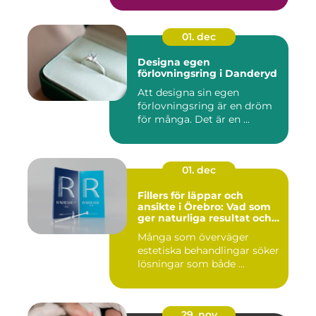
01. dec
Designa egen
förlovningsring i Danderyd
Att designa sin egen
förlovningsring är en dröm
för många. Det är en ...
01. dec
Fillers för läppar och
ansikte i Örebro: Vad som
ger naturliga resultat och
trygg vård
Många som överväger
estetiska behandlingar söker
lösningar som både ...
29. nov