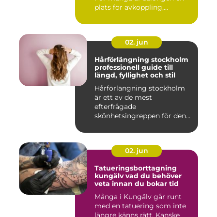
plats för avkoppling,...
02. jun
Hårförlängning stockholm
professionell guide till
längd, fyllighet och stil
Hårförlängning stockholm
är ett av de mest
efterfrågade
skönhetsingreppen för den
som vill förändra ...
02. jun
Tatueringsborttagning
kungälv vad du behöver
veta innan du bokar tid
Många i Kungälv går runt
med en tatuering som inte
längre känns rätt. Kanske