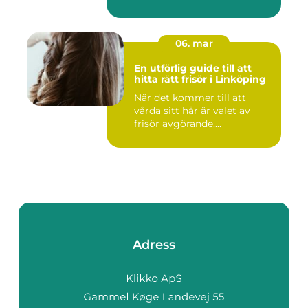
06. mar
En utförlig guide till att
hitta rätt frisör i Linköping
När det kommer till att
vårda sitt hår är valet av
frisör avgörande....
Adress