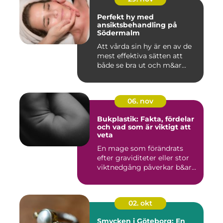
Perfekt hy med
ansiktsbehandling på
Södermalm
Att vårda sin hy är en av de
mest effektiva sätten att
både se bra ut och m&ar...
06. nov
Bukplastik: Fakta, fördelar
och vad som är viktigt att
veta
En mage som förändrats
efter graviditeter eller stor
viktnedgång påverkar b&ar...
02. okt
Smycken i Göteborg: En