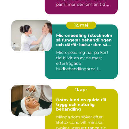
påminner den om en tid ...
12. maj
Microneedling i stockholm
så fungerar behandlingen
och därför lockar den så
många
Microneedling har på kort
tid blivit en av de mest
efterfrågade
hudbehandlingarna i
huvudstaden. All...
11. apr
Botox lund en guide till
trygg och naturlig
behandling
Många som söker efter
Botox Lund vill minska
rynkor utan att tappa sin