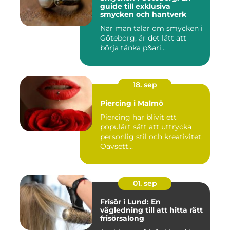
guide till exklusiva
smycken och hantverk
När man talar om smycken i
Göteborg, är det lätt att
börja tänka p&ari...
18. sep
Piercing i Malmö
Piercing har blivit ett
populärt sätt att uttrycka
personlig stil och kreativitet.
Oavsett...
01. sep
Frisör i Lund: En
vägledning till att hitta rätt
frisörsalong