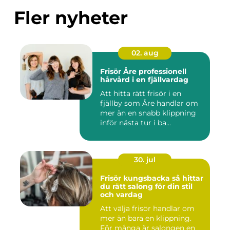
Fler nyheter
02. aug
Frisör Åre professionell
hårvård i en fjällvardag
Att hitta rätt frisör i en
fjällby som Åre handlar om
mer än en snabb klippning
inför nästa tur i ba...
30. jul
Frisör kungsbacka så hittar
du rätt salong för din stil
och vardag
Att välja frisör handlar om
mer än bara en klippning.
För många är salongen en