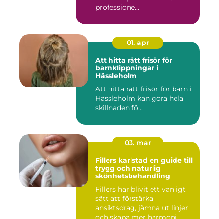
professione...
01. apr
Att hitta rätt frisör för
barnklippningar i
Hässleholm
Att hitta rätt frisör för barn i
Hässleholm kan göra hela
skillnaden fö...
03. mar
Fillers karlstad en guide till
trygg och naturlig
skönhetsbehandling
Fillers har blivit ett vanligt
sätt att förstärka
ansiktsdrag, jämna ut linjer
och skapa mer harmoni...