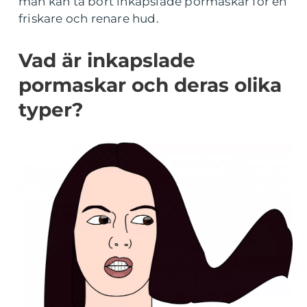
man kan ta bort inkapslade pormaskar för en
friskare och renare hud.
Vad är inkapslade
pormaskar och deras olika
typer?