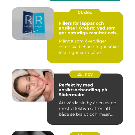
01. dec
Fillers för läppar och
ansikte i Örebro: Vad som
ger naturliga resultat och
trygg vård
Många som överväger
estetiska behandlingar söker
lösningar som både ...
29. nov
Perfekt hy med
ansiktsbehandling på
Södermalm
Att vårda sin hy är en av de
mest effektiva sätten att
både se bra ut och m&ar...