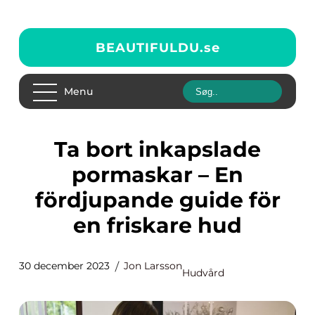
BEAUTIFULDU.
se
Menu
Ta bort inkapslade
pormaskar – En
fördjupande guide för
en friskare hud
30 december 2023
Jon Larsson
Hudvård