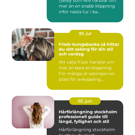
fjällby som Åre handlar om
mer än en snabb klippning
inför nästa tur i ba...
30. jul
Frisör kungsbacka så hittar
du rätt salong för din stil
och vardag
Att välja frisör handlar om
mer än bara en klippning.
För många är salongen en
plats för avkoppling,...
02. jun
Hårförlängning stockholm
professionell guide till
längd, fyllighet och stil
Hårförlängning stockholm