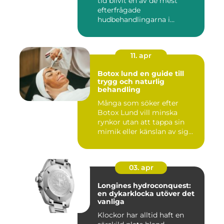
tid blivit en av de mest
efterfrågade
hudbehandlingarna i
huvudstaden. All...
11. apr
Botox lund en guide till
trygg och naturlig
behandling
Många som söker efter
Botox Lund vill minska
rynkor utan att tappa sin
mimik eller känslan av sig
sj...
03. apr
Longines hydroconquest:
en dykarklocka utöver det
vanliga
Klockor har alltid haft en