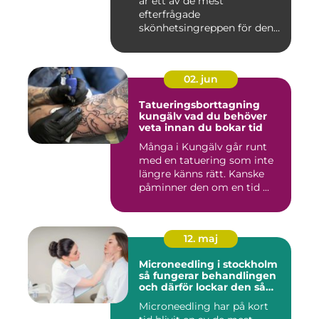
är ett av de mest
efterfrågade
skönhetsingreppen för den
som vill förändra ...
02. jun
Tatueringsborttagning
kungälv vad du behöver
veta innan du bokar tid
Många i Kungälv går runt
med en tatuering som inte
längre känns rätt. Kanske
påminner den om en tid ...
12. maj
Microneedling i stockholm
så fungerar behandlingen
och därför lockar den så
många
Microneedling har på kort