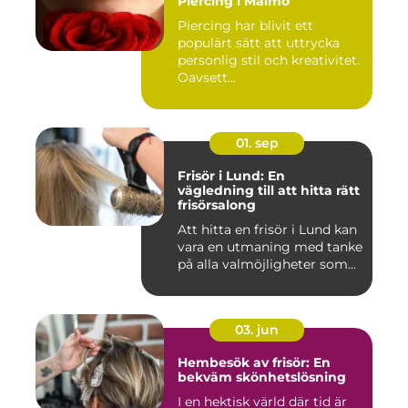
Piercing i Malmö
Piercing har blivit ett
populärt sätt att uttrycka
personlig stil och kreativitet.
Oavsett...
01. sep
Frisör i Lund: En
vägledning till att hitta rätt
frisörsalong
Att hitta en frisör i Lund kan
vara en utmaning med tanke
på alla valmöjligheter som...
03. jun
Hembesök av frisör: En
bekväm skönhetslösning
I en hektisk värld där tid är