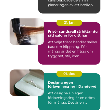
känsloladdade delarna i
planeringen av ett bröllop...
31. jan
Frisör sundsvall så hittar du
rätt salong för ditt hår
Att välja frisör handlar sällan
bara om klippning. För
många är det en fråga om
trygghet, stil, iden...
01. dec
Designa egen
förlovningsring i Danderyd
Att designa sin egen
förlovningsring är en dröm
för många. Det är en ...