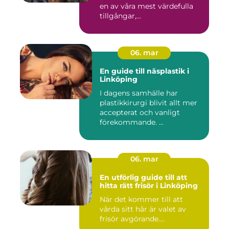
en av våra mest värdefulla
tillgångar,...
06. mar
En guide till näsplastik i
Linköping
I dagens samhälle har
plastikkirurgi blivit allt mer
accepterat och vanligt
förekommande. ...
06. mar
En utförlig guide till att
hitta rätt frisör i Linköping
När det kommer till att
vårda sitt hår är valet av
frisör avgörande....