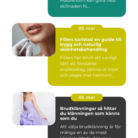
Hässleholm kan göra hela
skillnaden fö...
03. mar
Fillers karlstad en guide till
trygg och naturlig
skönhetsbehandling
Fillers har blivit ett vanligt
sätt att förstärka
ansiktsdrag, jämna ut linjer
och skapa mer harmoni...
03. mar
Brudklänningar så hittar
du klänningen som känns
som du
Att välja brudklänning är för
många en av de mest