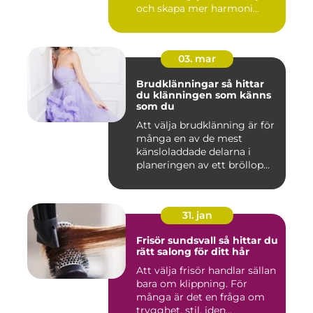
och skapa mer harmoni...
03. mar
Brudklänningar så hittar
du klänningen som känns
som du
Att välja brudklänning är för
många en av de mest
känsloladdade delarna i
planeringen av ett bröllop...
31. jan
Frisör sundsvall så hittar du
rätt salong för ditt hår
Att välja frisör handlar sällan
bara om klippning. För
många är det en fråga om
trygghet, stil, iden...