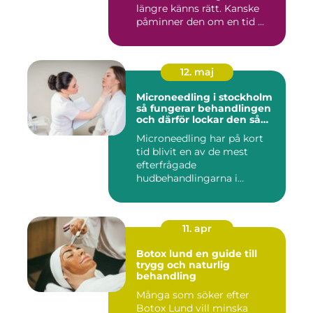
längre känns rätt. Kanske
påminner den om en tid ...
12. maj
Microneedling i stockholm
så fungerar behandlingen
och därför lockar den så
många
Microneedling har på kort
tid blivit en av de mest
efterfrågade
hudbehandlingarna i
huvudstaden. All...
11. apr
Botox lund en guide till
trygg och naturlig
behandling
Många som söker efter
Botox Lund vill minska