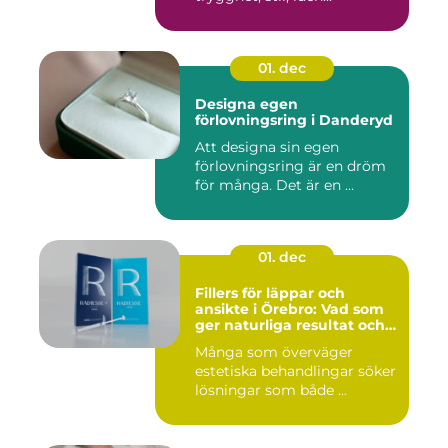
01. dec
Designa egen
förlovningsring i Danderyd
Att designa sin egen
förlovningsring är en dröm
för många. Det är en ...
01. dec
Fillers för läppar och
ansikte i Örebro: Vad som
ger naturliga resultat och
trygg vård
Många som överväger
estetiska behandlingar söker
lösningar som både ...