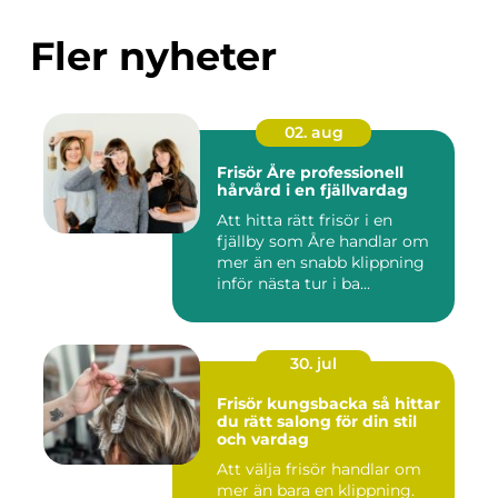
Fler nyheter
02. aug
Frisör Åre professionell
hårvård i en fjällvardag
Att hitta rätt frisör i en
fjällby som Åre handlar om
mer än en snabb klippning
inför nästa tur i ba...
30. jul
Frisör kungsbacka så hittar
du rätt salong för din stil
och vardag
Att välja frisör handlar om
mer än bara en klippning.