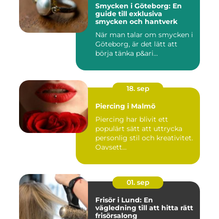
Smycken i Göteborg: En
guide till exklusiva
smycken och hantverk
När man talar om smycken i
Göteborg, är det lätt att
börja tänka p&ari...
18. sep
Piercing i Malmö
Piercing har blivit ett
populärt sätt att uttrycka
personlig stil och kreativitet.
Oavsett...
01. sep
Frisör i Lund: En
vägledning till att hitta rätt
frisörsalong