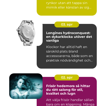
rynkor utan att tappa sin
mimik eller känslan av sig
sj...
03. apr
Longines hydroconquest:
en dykarklocka utöver det
vanliga
Klockor har alltid haft en
särskild plats bland
accessoarerna, både som en
praktisk nödvändighet och...
02. apr
Frisör hedemora så hittar
du rätt salong för stil,
kvalitet och lugn
Att välja frisör handlar sällan
bara om en klippning. Många