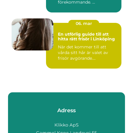
förekommande. ...
06. mar
En utförlig guide till att
hitta rätt frisör i Linköping
När det kommer till att
vårda sitt hår är valet av
frisör avgörande....
Adress