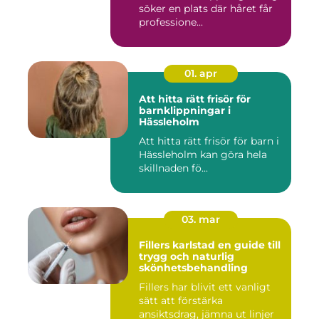
söker en plats där håret får
professione...
01. apr
Att hitta rätt frisör för
barnklippningar i
Hässleholm
Att hitta rätt frisör för barn i
Hässleholm kan göra hela
skillnaden fö...
03. mar
Fillers karlstad en guide till
trygg och naturlig
skönhetsbehandling
Fillers har blivit ett vanligt
sätt att förstärka
ansiktsdrag, jämna ut linjer