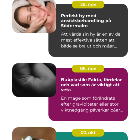
29. nov
Perfekt hy med
ansiktsbehandling på
Södermalm
Att vårda sin hy är en av de
mest effektiva sätten att
både se bra ut och m&ar...
06. nov
Bukplastik: Fakta, fördelar
och vad som är viktigt att
veta
En mage som förändrats
efter graviditeter eller stor
viktnedgång påverkar b&ar...
02. okt