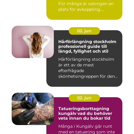
För många är salongen en
plats för avkoppling,...
02. jun
Hårförlängning stockholm
professionell guide till
längd, fyllighet och stil
Hårförlängning stockholm
är ett av de mest
efterfrågade
skönhetsingreppen för den
som vill förändra ...
02. jun
Tatueringsborttagning
kungälv vad du behöver
veta innan du bokar tid
Många i Kungälv går runt
med en tatuering som inte