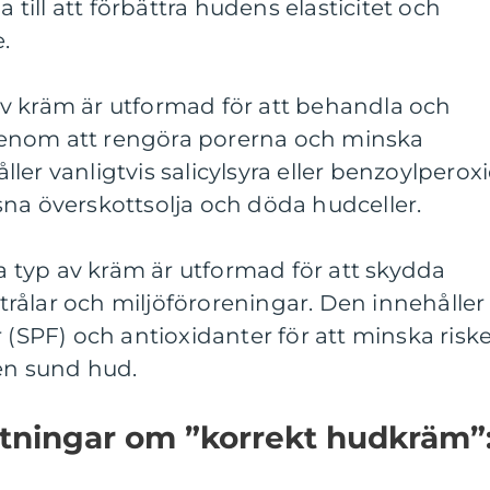
a till att förbättra hudens elasticitet och
.
v kräm är utformad för att behandla och
enom att rengöra porerna och minska
er vanligtvis salicylsyra eller benzoylperox
ägsna överskottsolja och döda hudceller.
typ av kräm är utformad för att skydda
rålar och miljöföroreningar. Den innehåller
r (SPF) och antioxidanter för att minska risk
 en sund hud.
ätningar om ”korrekt hudkräm”