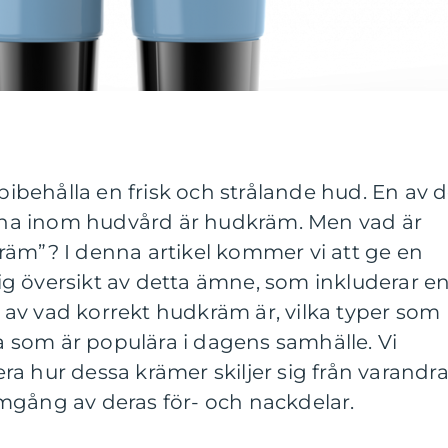
 bibehålla en frisk och strålande hud. En av 
na inom hudvård är hudkräm. Men vad är
räm”? I denna artikel kommer vi att ge en
g översikt av detta ämne, som inkluderar e
av vad korrekt hudkräm är, vilka typer som
ka som är populära i dagens samhälle. Vi
a hur dessa krämer skiljer sig från varandr
mgång av deras för- och nackdelar.