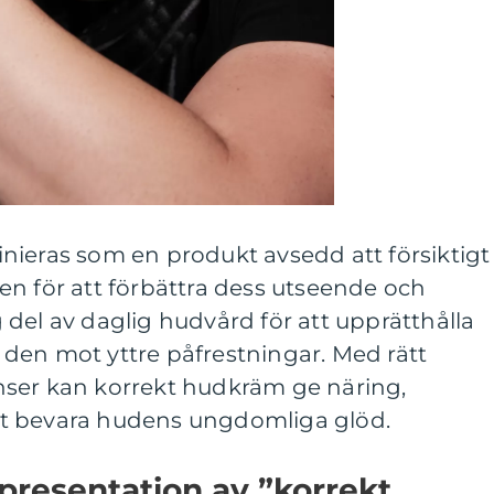
nieras som en produkt avsedd att försiktigt
en för att förbättra dess utseende och
ig del av daglig hudvård för att upprätthålla
den mot yttre påfrestningar. Med rätt
ser kan korrekt hudkräm ge näring,
 att bevara hudens ungdomliga glöd.
presentation av ”korrekt