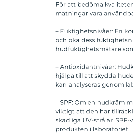
För att bedöma kvalitete
mätningar vara användbar
– Fuktighetsnivåer: En k
och öka dess fuktighetsn
hudfuktighetsmätare som
– Antioxidantnivåer: Hud
hjälpa till att skydda hud
kan analyseras genom lab
– SPF: Om en hudkräm ma
viktigt att den har tillrä
skadliga UV-strålar. SPF-
produkten i laboratoriet.