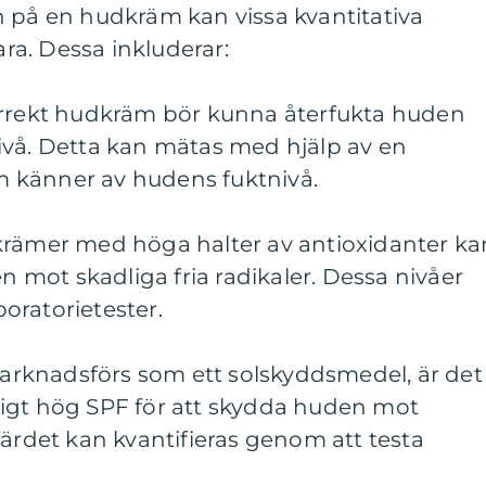
n på en hudkräm kan vissa kvantitativa
a. Dessa inkluderar:
orrekt hudkräm bör kunna återfukta huden
ivå. Detta kan mätas med hjälp av en
 känner av hudens fuktnivå.
krämer med höga halter av antioxidanter ka
en mot skadliga fria radikaler. Dessa nivåer
oratorietester.
rknadsförs som ett solskyddsmedel, är det
ckligt hög SPF för att skydda huden mot
värdet kan kvantifieras genom att testa