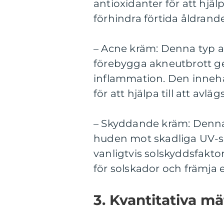
antioxidanter för att hjälp
förhindra förtida åldrande
– Acne kräm: Denna typ a
förebygga akneutbrott g
inflammation. Den innehåll
för att hjälpa till att avl
– Skyddande kräm: Denna 
huden mot skadliga UV-st
vanligtvis solskyddsfakto
för solskador och främja
3. Kvantitativa m