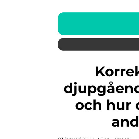
Korrekt hudkräm: En
djupgående
och hur d
and