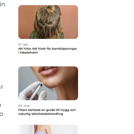
in
01. apr
Att hitta rätt frisör för barnklippningar
i Hässleholm
är
n
03. mar
Fillers karlstad en guide till trygg och
yp
naturlig skönhetsbehandling