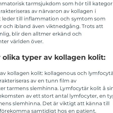
ammatorisk tarmsjukdom som hör till kategor
rakteriseras av närvaron av kollagen i
t leder till inflammation och symtom som
r och ibland även viktnedgång. Trots att
nlig, blir den alltmer erkänd och
ter världen över.
 olika typer av kollagen kolit:
av kollagen kolit: kollagenous och lymfocyt
arakteriseras av en tunn film av
er tarmens slemhinna. Lymfocytär kolit å si
komsten av ett stort antal lymfocyter, en t
mens slemhinna. Det är viktigt att känna till
 förekomma samtidigt hos en patient.