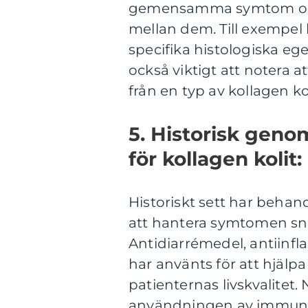
gemensamma symtom och ka
mellan dem. Till exempel 
specifika histologiska e
också viktigt att notera 
från en typ av kollagen kol
5. Historisk gen
för kollagen kolit:
Historiskt sett har behand
att hantera symtomen sn
Antidiarrémedel, antiinf
har använts för att hjälpa
patienternas livskvalite
användningen av immunm