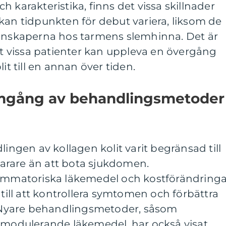
rakteristika, finns det vissa skillnader
kan tidpunkten för debut variera, liksom de
genskaperna hos tarmens slemhinna. Det är
att vissa patienter kan uppleva en övergång
it till en annan över tiden.
omgång av behandlingsmetoder
lingen av kollagen kolit varit begränsad till
arare än att bota sjukdomen.
lammatoriska läkemedel och kostförändringa
 till att kontrollera symtomen och förbättra
t. Nyare behandlingsmetoder, såsom
odulerande läkemedel, har också visat