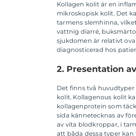
Kollagen kolit är en infl
mikroskopisk kolit. Det ka
tarmens slemhinna, vilke
vattnig diarré, buksmärto
sjukdomen är relativt ova
diagnosticerad hos patien
2. Presentation av
Det finns två huvudtyper 
kolit. Kollagenous kolit k
kollagenprotein som täck
sida kännetecknas av före
av vita blodkroppar, i tar
att båda dessa typer kan