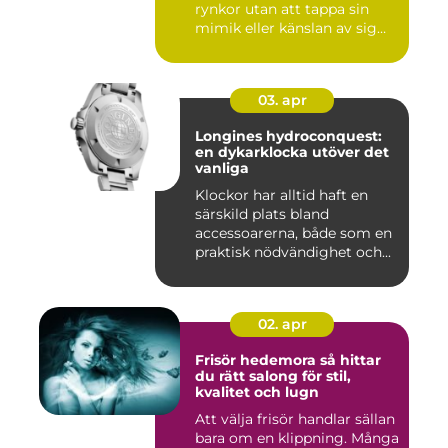
rynkor utan att tappa sin
mimik eller känslan av sig
sj...
03. apr
Longines hydroconquest:
en dykarklocka utöver det
vanliga
Klockor har alltid haft en
särskild plats bland
accessoarerna, både som en
praktisk nödvändighet och...
02. apr
Frisör hedemora så hittar
du rätt salong för stil,
kvalitet och lugn
Att välja frisör handlar sällan
bara om en klippning. Många