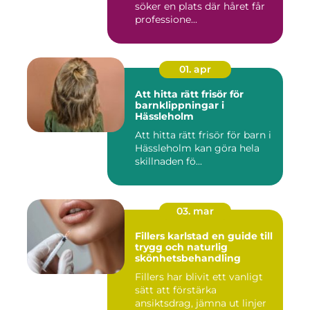
söker en plats där håret får
professione...
01. apr
Att hitta rätt frisör för
barnklippningar i
Hässleholm
Att hitta rätt frisör för barn i
Hässleholm kan göra hela
skillnaden fö...
03. mar
Fillers karlstad en guide till
trygg och naturlig
skönhetsbehandling
Fillers har blivit ett vanligt
sätt att förstärka
ansiktsdrag, jämna ut linjer