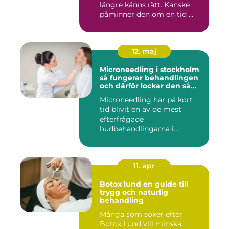
längre känns rätt. Kanske
påminner den om en tid ...
12. maj
Microneedling i stockholm
så fungerar behandlingen
och därför lockar den så
många
Microneedling har på kort
tid blivit en av de mest
efterfrågade
hudbehandlingarna i
huvudstaden. All...
11. apr
Botox lund en guide till
trygg och naturlig
behandling
Många som söker efter
Botox Lund vill minska