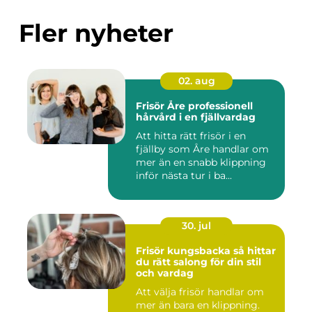
Fler nyheter
02. aug
Frisör Åre professionell
hårvård i en fjällvardag
Att hitta rätt frisör i en
fjällby som Åre handlar om
mer än en snabb klippning
inför nästa tur i ba...
30. jul
Frisör kungsbacka så hittar
du rätt salong för din stil
och vardag
Att välja frisör handlar om
mer än bara en klippning.