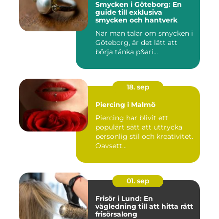
Smycken i Göteborg: En
guide till exklusiva
smycken och hantverk
När man talar om smycken i
Göteborg, är det lätt att
börja tänka p&ari...
18. sep
Piercing i Malmö
Piercing har blivit ett
populärt sätt att uttrycka
personlig stil och kreativitet.
Oavsett...
01. sep
Frisör i Lund: En
vägledning till att hitta rätt
frisörsalong