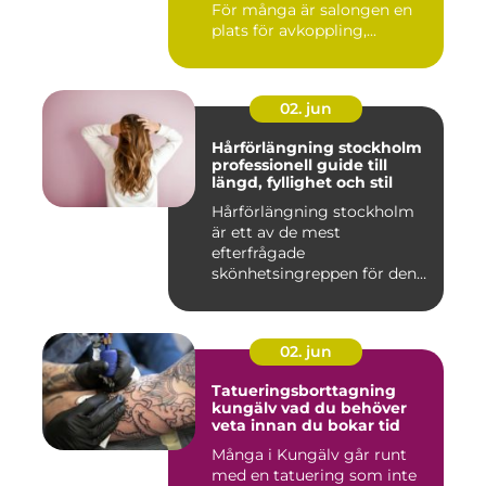
För många är salongen en
plats för avkoppling,...
02. jun
Hårförlängning stockholm
professionell guide till
längd, fyllighet och stil
Hårförlängning stockholm
är ett av de mest
efterfrågade
skönhetsingreppen för den
som vill förändra ...
02. jun
Tatueringsborttagning
kungälv vad du behöver
veta innan du bokar tid
Många i Kungälv går runt
med en tatuering som inte