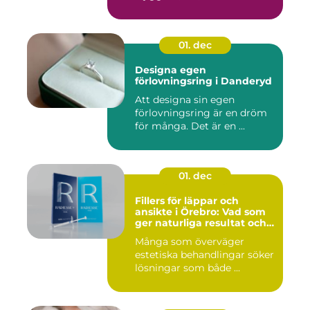
01. dec
Designa egen
förlovningsring i Danderyd
Att designa sin egen
förlovningsring är en dröm
för många. Det är en ...
01. dec
Fillers för läppar och
ansikte i Örebro: Vad som
ger naturliga resultat och
trygg vård
Många som överväger
estetiska behandlingar söker
lösningar som både ...