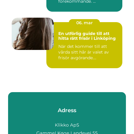
förekommande. ...
06. mar
En utförlig guide till att
hitta rätt frisör i Linköping
När det kommer till att
vårda sitt hår är valet av
frisör avgörande....
Adress