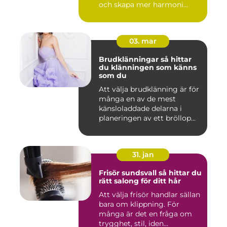
och skapa mer harmoni...
03. mar
Brudklänningar så hittar
du klänningen som känns
som du
Att välja brudklänning är för
många en av de mest
känsloladdade delarna i
planeringen av ett bröllop...
31. jan
Frisör sundsvall så hittar du
rätt salong för ditt hår
Att välja frisör handlar sällan
bara om klippning. För
många är det en fråga om
trygghet, stil, iden...