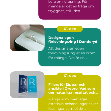
bara om klippning. För
många är det en fråga om
trygghet, stil, iden...
01. dec
Designa egen
förlovningsring i Danderyd
Att designa sin egen
förlovningsring är en dröm
för många. Det är en ...
01. dec
Fillers för läppar och
ansikte i Örebro: Vad som
ger naturliga resultat och
trygg vård
Många som överväger
estetiska behandlingar söker
lösningar som både ...