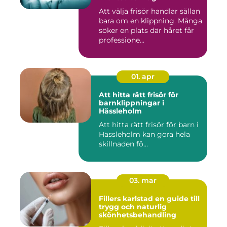
Att välja frisör handlar sällan
bara om en klippning. Många
söker en plats där håret får
professione...
01. apr
Att hitta rätt frisör för
barnklippningar i
Hässleholm
Att hitta rätt frisör för barn i
Hässleholm kan göra hela
skillnaden fö...
03. mar
Fillers karlstad en guide till
trygg och naturlig
skönhetsbehandling