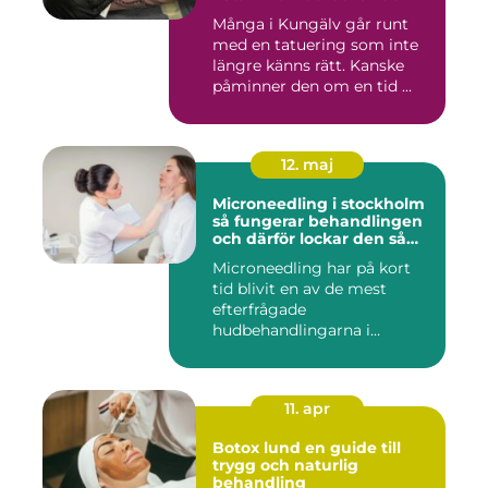
Många i Kungälv går runt
med en tatuering som inte
längre känns rätt. Kanske
påminner den om en tid ...
12. maj
Microneedling i stockholm
så fungerar behandlingen
och därför lockar den så
många
Microneedling har på kort
tid blivit en av de mest
efterfrågade
hudbehandlingarna i
huvudstaden. All...
11. apr
Botox lund en guide till
trygg och naturlig
behandling