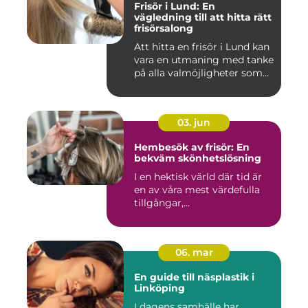
Frisör i Lund: En
vägledning till att hitta rätt
frisörsalong
Att hitta en frisör i Lund kan
vara en utmaning med tanke
på alla valmöjligheter som...
03. jun
Hembesök av frisör: En
bekväm skönhetslösning
I en hektisk värld där tid är
en av våra mest värdefulla
tillgångar,...
06. mar
En guide till näsplastik i
Linköping
I dagens samhälle har