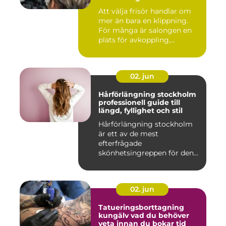
Att välja frisör handlar om
mer än bara en klippning.
För många är salongen en
plats för avkoppling,...
02. jun
Hårförlängning stockholm
professionell guide till
längd, fyllighet och stil
Hårförlängning stockholm
är ett av de mest
efterfrågade
skönhetsingreppen för den
som vill förändra ...
02. jun
Tatueringsborttagning
kungälv vad du behöver
veta innan du bokar tid