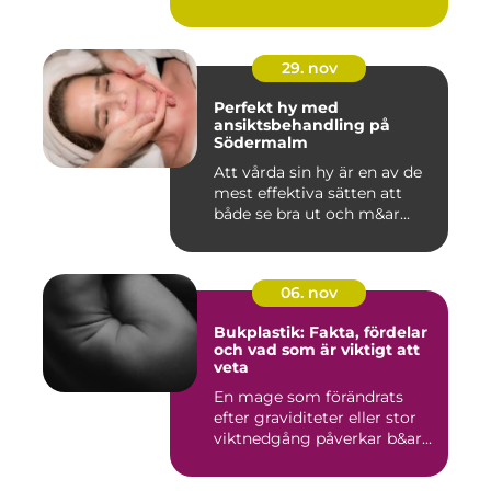
29. nov
Perfekt hy med
ansiktsbehandling på
Södermalm
Att vårda sin hy är en av de
mest effektiva sätten att
både se bra ut och m&ar...
06. nov
Bukplastik: Fakta, fördelar
och vad som är viktigt att
veta
En mage som förändrats
efter graviditeter eller stor
viktnedgång påverkar b&ar...