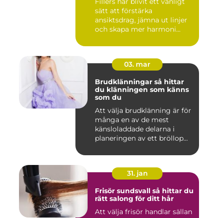
Fillers har blivit ett vanligt
sätt att förstärka
ansiktsdrag, jämna ut linjer
och skapa mer harmoni...
03. mar
Brudklänningar så hittar
du klänningen som känns
som du
Att välja brudklänning är för
många en av de mest
känsloladdade delarna i
planeringen av ett bröllop...
31. jan
Frisör sundsvall så hittar du
rätt salong för ditt hår
Att välja frisör handlar sällan