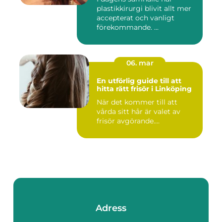
plastikkirurgi blivit allt mer
accepterat och vanligt
förekommande. ...
06. mar
En utförlig guide till att
hitta rätt frisör i Linköping
När det kommer till att
vårda sitt hår är valet av
frisör avgörande....
Adress