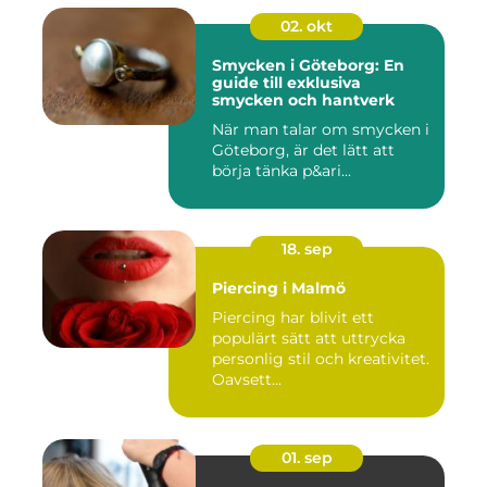
02. okt
Smycken i Göteborg: En
guide till exklusiva
smycken och hantverk
När man talar om smycken i
Göteborg, är det lätt att
börja tänka p&ari...
18. sep
Piercing i Malmö
Piercing har blivit ett
populärt sätt att uttrycka
personlig stil och kreativitet.
Oavsett...
01. sep