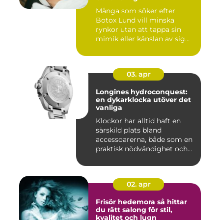
Många som söker efter
Botox Lund vill minska
rynkor utan att tappa sin
mimik eller känslan av sig
sj...
03. apr
Longines hydroconquest:
en dykarklocka utöver det
vanliga
Klockor har alltid haft en
särskild plats bland
accessoarerna, både som en
praktisk nödvändighet och...
02. apr
Frisör hedemora så hittar
du rätt salong för stil,
kvalitet och lugn