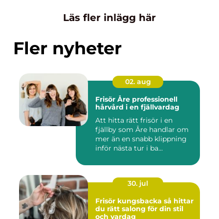
Läs fler inlägg här
Fler nyheter
02. aug
Frisör Åre professionell
hårvård i en fjällvardag
Att hitta rätt frisör i en
fjällby som Åre handlar om
mer än en snabb klippning
inför nästa tur i ba...
30. jul
Frisör kungsbacka så hittar
du rätt salong för din stil
och vardag