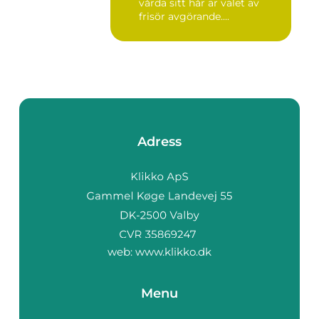
vårda sitt hår är valet av
frisör avgörande....
Adress
web:
www.klikko.dk
Menu