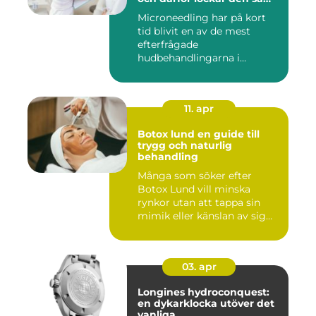
många
Microneedling har på kort
tid blivit en av de mest
efterfrågade
hudbehandlingarna i
huvudstaden. All...
11. apr
Botox lund en guide till
trygg och naturlig
behandling
Många som söker efter
Botox Lund vill minska
rynkor utan att tappa sin
mimik eller känslan av sig
sj...
03. apr
Longines hydroconquest:
en dykarklocka utöver det
vanliga