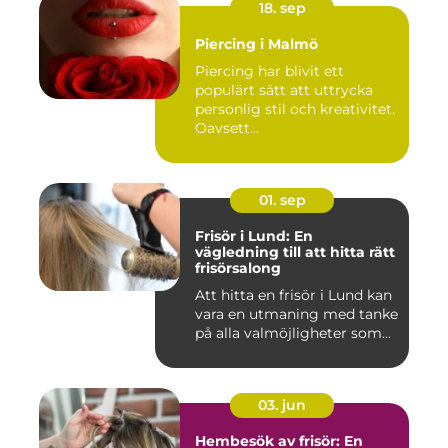
18. sep
Piercing i Malmö
Piercing har blivit ett
populärt sätt att uttrycka
personlig stil och kreativitet.
Oavsett...
01. sep
Frisör i Lund: En
vägledning till att hitta rätt
frisörsalong
Att hitta en frisör i Lund kan
vara en utmaning med tanke
på alla valmöjligheter som...
03. jun
Hembesök av frisör: En