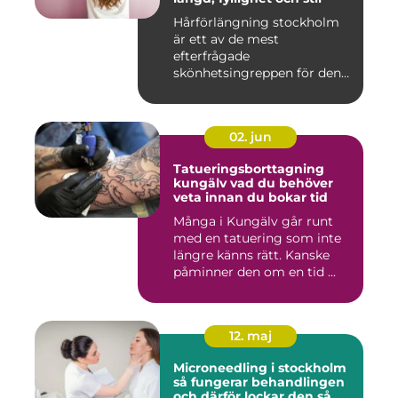
Hårförlängning stockholm
är ett av de mest
efterfrågade
skönhetsingreppen för den
som vill förändra ...
02. jun
Tatueringsborttagning
kungälv vad du behöver
veta innan du bokar tid
Många i Kungälv går runt
med en tatuering som inte
längre känns rätt. Kanske
påminner den om en tid ...
12. maj
Microneedling i stockholm
så fungerar behandlingen
och därför lockar den så