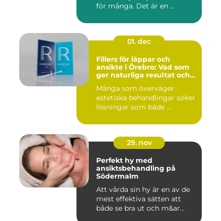
för många. Det är en ...
01. dec
Fillers för läppar och
ansikte i Örebro: Vad som
ger naturliga resultat och
trygg vård
Många som överväger
estetiska behandlingar söker
lösningar som både ...
29. nov
Perfekt hy med
ansiktsbehandling på
Södermalm
Att vårda sin hy är en av de
mest effektiva sätten att
både se bra ut och m&ar...