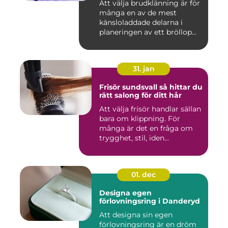
Att välja brudklänning är för
många en av de mest
känsloladdade delarna i
planeringen av ett bröllop...
31. jan
Frisör sundsvall så hittar du
rätt salong för ditt hår
Att välja frisör handlar sällan
bara om klippning. För
många är det en fråga om
trygghet, stil, iden...
01. dec
Designa egen
förlovningsring i Danderyd
Att designa sin egen
förlovningsring är en dröm