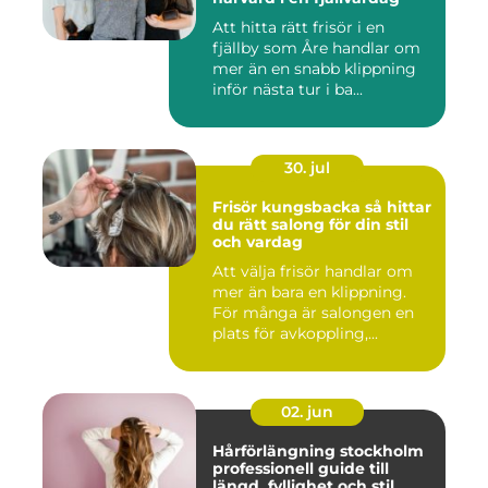
Att hitta rätt frisör i en
fjällby som Åre handlar om
mer än en snabb klippning
inför nästa tur i ba...
30. jul
Frisör kungsbacka så hittar
du rätt salong för din stil
och vardag
Att välja frisör handlar om
mer än bara en klippning.
För många är salongen en
plats för avkoppling,...
02. jun
Hårförlängning stockholm
professionell guide till
längd, fyllighet och stil