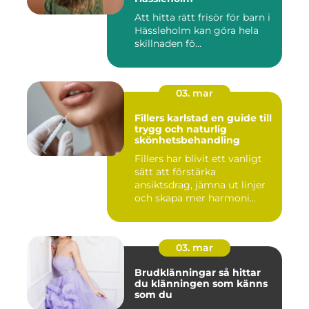
Att hitta rätt frisör för barn i
Hässleholm kan göra hela
skillnaden fö...
03. mar
Fillers karlstad en guide till
trygg och naturlig
skönhetsbehandling
Fillers har blivit ett vanligt
sätt att förstärka
ansiktsdrag, jämna ut linjer
och skapa mer harmoni...
03. mar
Brudklänningar så hittar
du klänningen som känns
som du