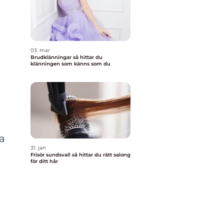
03. mar
Brudklänningar så hittar du
klänningen som känns som du
a
31. jan
Frisör sundsvall så hittar du rätt salong
för ditt hår
t