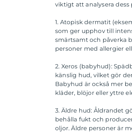
viktigt att analysera des
1. Atopisk dermatit (eks
som ger upphov till inten
smärtsamt och påverka bå
personer med allergier el
2. Xeros (babyhud): Spä
känslig hud, vilket gör d
Babyhud är också mer benä
kläder, blöjor eller yttr
3. Äldre hud: Åldrandet gö
behålla fukt och producer
oljor. Äldre personer är 