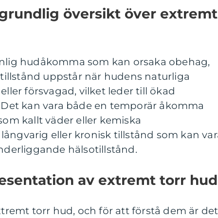
grundlig översikt över extremt
vanlig hudåkomma som kan orsaka obehag,
 tillstånd uppstår när hudens naturliga
ller försvagad, vilket leder till ökad
t. Det kan vara både en temporär åkomma
som kallt väder eller kemiska
ångvarig eller kronisk tillstånd som kan var
l underliggande hälsotillstånd.
esentation av extremt torr hud
xtremt torr hud, och för att förstå dem är de