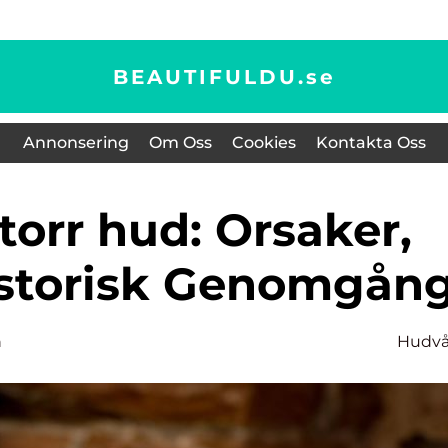
BEAUTIFULDU.
se
Annonsering
Om Oss
Cookies
Kontakta Oss
istorisk Genomgån
n
Hudvå