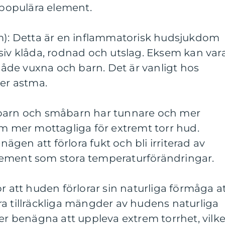
s populära element.
em): Detta är en inflammatorisk hudsjukdom
siv klåda, rodnad och utslag. Eksem kan var
de vuxna och barn. Det är vanligt hos
ler astma.
dbarn och småbarn har tunnare och mer
em mer mottagliga för extremt torr hud.
gen att förlora fukt och bli irriterad av
e element som stora temperaturförändringar.
r att huden förlorar sin naturliga förmåga a
a tillräckliga mängder av hudens naturliga
mer benägna att uppleva extrem torrhet, vilke