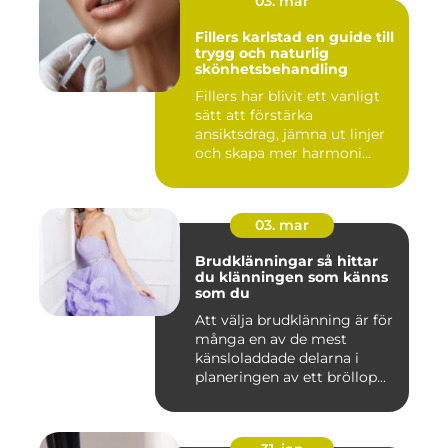
03. mar
Fillers karlstad en guide till
trygg och naturlig
skönhetsbehandling
Fillers har blivit ett vanligt
sätt att förstärka
ansiktsdrag, jämna ut linjer
och skapa mer harmoni...
03. mar
Brudklänningar så hittar
du klänningen som känns
som du
Att välja brudklänning är för
många en av de mest
känsloladdade delarna i
planeringen av ett bröllop...