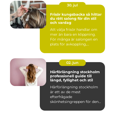
30. jul
Frisör kungsbacka så hittar
du rätt salong för din stil
och vardag
Att välja frisör handlar om
mer än bara en klippning.
För många är salongen en
plats för avkoppling,...
02. jun
Hårförlängning stockholm
professionell guide till
längd, fyllighet och stil
Hårförlängning stockholm
är ett av de mest
efterfrågade
skönhetsingreppen för den
som vill förändra ...