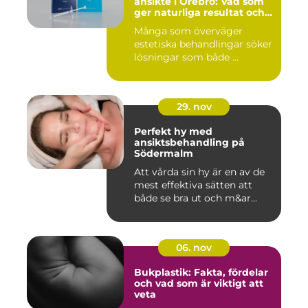
ansikte i Örebro: Vad som
ger naturliga resultat och
trygg vård
Många som överväger
estetiska behandlingar söker
lösningar som både ...
29. nov
Perfekt hy med
ansiktsbehandling på
Södermalm
Att vårda sin hy är en av de
mest effektiva sätten att
både se bra ut och m&ar...
06. nov
Bukplastik: Fakta, fördelar
och vad som är viktigt att
veta