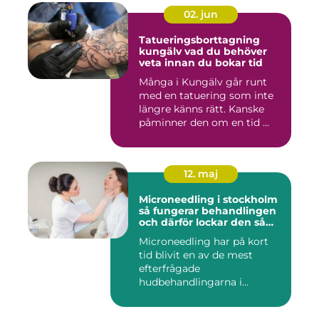
02. jun
Tatueringsborttagning
kungälv vad du behöver
veta innan du bokar tid
Många i Kungälv går runt
med en tatuering som inte
längre känns rätt. Kanske
påminner den om en tid ...
12. maj
Microneedling i stockholm
så fungerar behandlingen
och därför lockar den så
många
Microneedling har på kort
tid blivit en av de mest
efterfrågade
hudbehandlingarna i
huvudstaden. All...