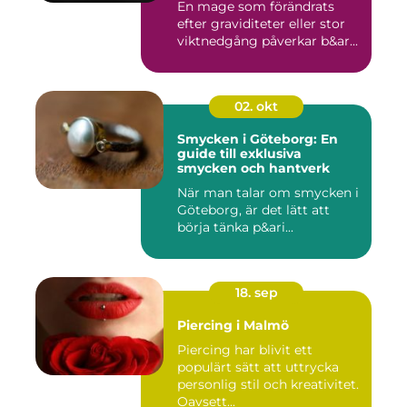
En mage som förändrats
efter graviditeter eller stor
viktnedgång påverkar b&ar...
02. okt
Smycken i Göteborg: En
guide till exklusiva
smycken och hantverk
När man talar om smycken i
Göteborg, är det lätt att
börja tänka p&ari...
18. sep
Piercing i Malmö
Piercing har blivit ett
populärt sätt att uttrycka
personlig stil och kreativitet.
Oavsett...