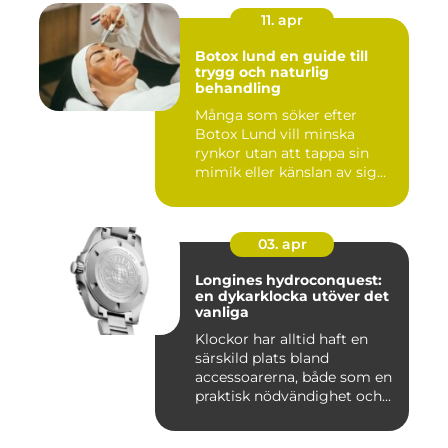
11. apr
Botox lund en guide till
trygg och naturlig
behandling
Många som söker efter
Botox Lund vill minska
rynkor utan att tappa sin
mimik eller känslan av sig
sj...
03. apr
Longines hydroconquest:
en dykarklocka utöver det
vanliga
Klockor har alltid haft en
särskild plats bland
accessoarerna, både som en
praktisk nödvändighet och...