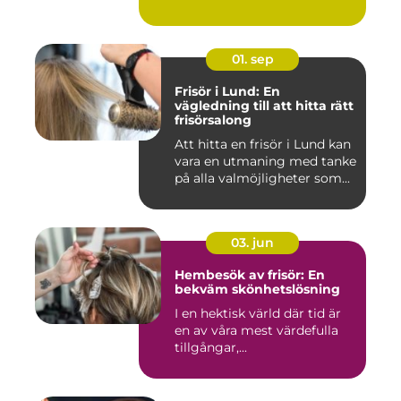
01. sep
Frisör i Lund: En
vägledning till att hitta rätt
frisörsalong
Att hitta en frisör i Lund kan
vara en utmaning med tanke
på alla valmöjligheter som...
03. jun
Hembesök av frisör: En
bekväm skönhetslösning
I en hektisk värld där tid är
en av våra mest värdefulla
tillgångar,...