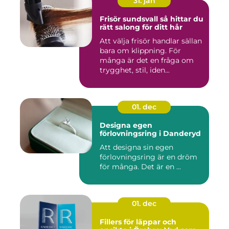
31. jan
Frisör sundsvall så hittar du
rätt salong för ditt hår
Att välja frisör handlar sällan
bara om klippning. För
många är det en fråga om
trygghet, stil, iden...
01. dec
Designa egen
förlovningsring i Danderyd
Att designa sin egen
förlovningsring är en dröm
för många. Det är en ...
01. dec
Fillers för läppar och