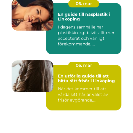
06. mar
En guide till näsplastik i
Linköping
I dagens samhälle har
plastikkirurgi blivit allt mer
accepterat och vanligt
förekommande. ...
06. mar
En utförlig guide till att
hitta rätt frisör i Linköping
När det kommer till att
vårda sitt hår är valet av
frisör avgörande....