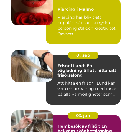
Piercing i Malmö
Piercing har blivit ett
populärt sätt att uttrycka
personlig stil och kreativitet.
Oavsett...
01. sep
Frisör i Lund: En
vägledning till att hitta rätt
frisörsalong
Att hitta en frisör i Lund kan
vara en utmaning med tanke
på alla valmöjligheter som...
03. jun
Hembesök av frisör: En
bekväm skönhetslösning