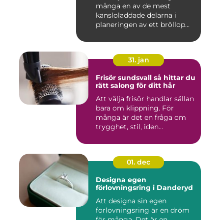
många en av de mest
känsloladdade delarna i
planeringen av ett bröllop...
31. jan
Frisör sundsvall så hittar du
rätt salong för ditt hår
Att välja frisör handlar sällan
bara om klippning. För
många är det en fråga om
trygghet, stil, iden...
01. dec
Designa egen
förlovningsring i Danderyd
Att designa sin egen
förlovningsring är en dröm
för många. Det är en ...