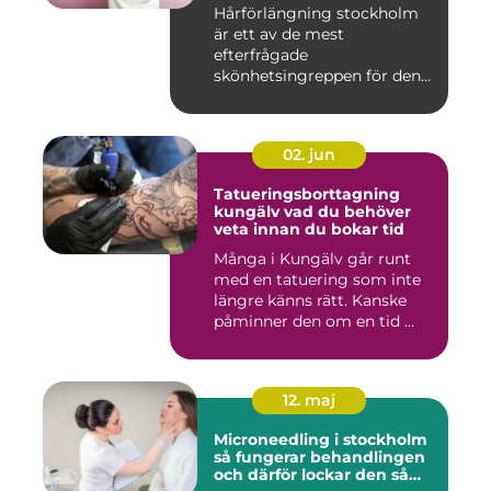
Hårförlängning stockholm
är ett av de mest
efterfrågade
skönhetsingreppen för den
som vill förändra ...
02. jun
Tatueringsborttagning
kungälv vad du behöver
veta innan du bokar tid
Många i Kungälv går runt
med en tatuering som inte
längre känns rätt. Kanske
påminner den om en tid ...
12. maj
Microneedling i stockholm
så fungerar behandlingen
och därför lockar den så