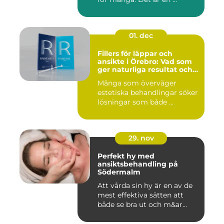
01. dec
Fillers för läppar och
ansikte i Örebro: Vad som
ger naturliga resultat och
trygg vård
Många som överväger
estetiska behandlingar söker
lösningar som både ...
29. nov
Perfekt hy med
ansiktsbehandling på
Södermalm
Att vårda sin hy är en av de
mest effektiva sätten att
både se bra ut och m&ar...