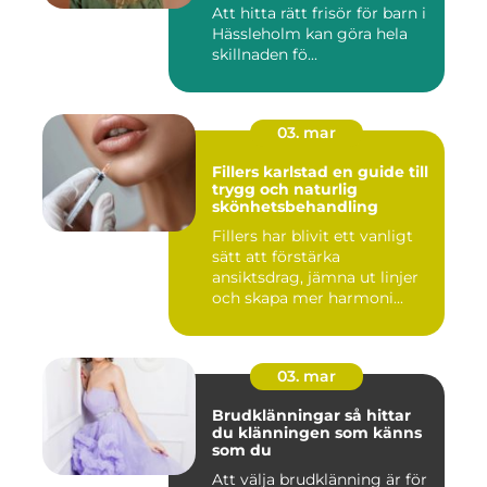
Att hitta rätt frisör för barn i
Hässleholm kan göra hela
skillnaden fö...
03. mar
Fillers karlstad en guide till
trygg och naturlig
skönhetsbehandling
Fillers har blivit ett vanligt
sätt att förstärka
ansiktsdrag, jämna ut linjer
och skapa mer harmoni...
03. mar
Brudklänningar så hittar
du klänningen som känns
som du
Att välja brudklänning är för