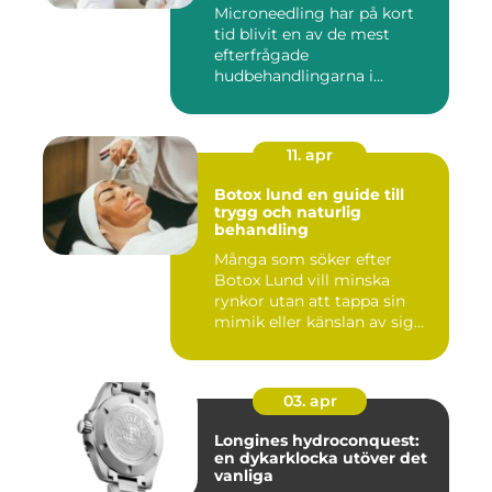
många
Microneedling har på kort
tid blivit en av de mest
efterfrågade
hudbehandlingarna i
huvudstaden. All...
11. apr
Botox lund en guide till
trygg och naturlig
behandling
Många som söker efter
Botox Lund vill minska
rynkor utan att tappa sin
mimik eller känslan av sig
sj...
03. apr
Longines hydroconquest:
en dykarklocka utöver det
vanliga