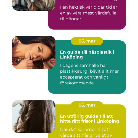
I en hektisk värld där tid är
en av våra mest värdefulla
tillgångar,...
06. mar
En guide till näsplastik i
Linköping
I dagens samhälle har
plastikkirurgi blivit allt mer
accepterat och vanligt
förekommande. ...
06. mar
En utförlig guide till att
hitta rätt frisör i Linköping
När det kommer till att
vårda sitt hår är valet av