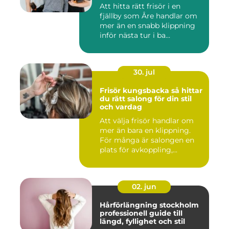
Att hitta rätt frisör i en
fjällby som Åre handlar om
mer än en snabb klippning
inför nästa tur i ba...
30. jul
Frisör kungsbacka så hittar
du rätt salong för din stil
och vardag
Att välja frisör handlar om
mer än bara en klippning.
För många är salongen en
plats för avkoppling,...
02. jun
Hårförlängning stockholm
professionell guide till
längd, fyllighet och stil