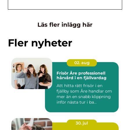
Läs fler inlägg här
Fler nyheter
02. aug
Frisör Åre professionell
hårvård i en fjällvardag
Att hitta rätt frisör i en
fjällby som Åre handlar om
mer än en snabb klippning
inför nästa tur i ba...
30. jul