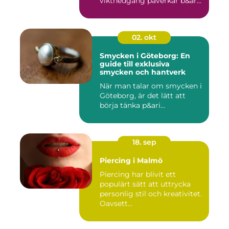
viktnedgång påverkar b&ar...
02. okt
Smycken i Göteborg: En
guide till exklusiva
smycken och hantverk
När man talar om smycken i
Göteborg, är det lätt att
börja tänka p&ari...
18. sep
Piercing i Malmö
Piercing har blivit ett
populärt sätt att uttrycka
personlig stil och kreativitet.
Oavsett...