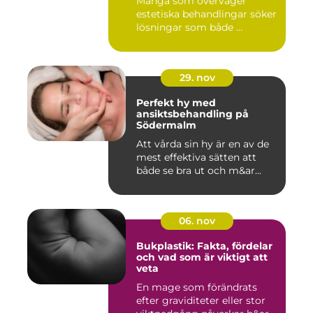
Många som överväger
estetiska behandlingar söker
lösningar som både ...
29. nov
Perfekt hy med
ansiktsbehandling på
Södermalm
Att vårda sin hy är en av de
mest effektiva sätten att
både se bra ut och m&ar...
06. nov
Bukplastik: Fakta, fördelar
och vad som är viktigt att
veta
En mage som förändrats
efter graviditeter eller stor