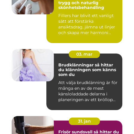
trygg och naturlig
skönhetsbehandling
Fillers har blivit ett vanligt
sätt att förstärka
ansiktsdrag, jämna ut linjer
och skapa mer harmoni...
03. mar
Brudklänningar så hittar
du klänningen som känns
som du
Att välja brudklänning är för
många en av de mest
känsloladdade delarna i
planeringen av ett bröllop...
31. jan
Frisör sundsvall så hittar du