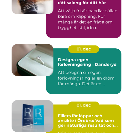
rätt salong för ditt hår
Att välja frisör handlar sällan
bara om klippning. För
många är det en fråga om
trygghet, stil, iden...
01. dec
Designa egen
förlovningsring i Danderyd
Att designa sin egen
förlovningsring är en dröm
för många. Det är en ...
01. dec
Fillers för läppar och
ansikte i Örebro: Vad som
ger naturliga resultat och
trygg vård