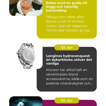
Botox lund en guide till
trygg och naturlig
behandling
Många som söker efter
Botox Lund vill minska
rynkor utan att tappa sin
mimik eller känslan av sig
sj...
03. apr
Longines hydroconquest:
en dykarklocka utöver det
vanliga
Klockor har alltid haft en
särskild plats bland
accessoarerna, både som en
praktisk nödvändighet och...
02. apr