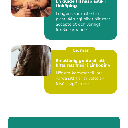
En guide till näsplastik i
Linköping
I dagens samhälle har
plastikkirurgi blivit allt mer
accepterat och vanligt
förekommande. ...
06. mar
En utförlig guide till att
hitta rätt frisör i Linköping
När det kommer till att
vårda sitt hår är valet av
frisör avgörande....