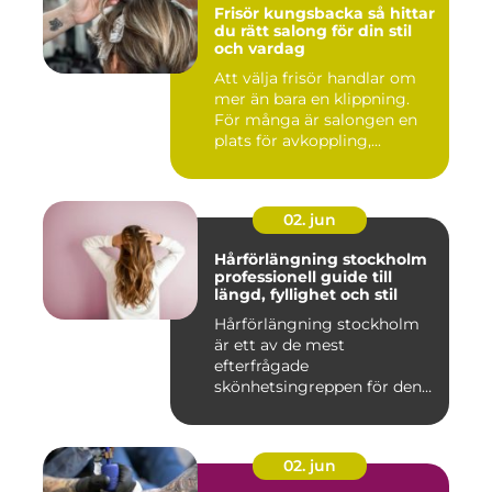
Frisör kungsbacka så hittar
du rätt salong för din stil
och vardag
Att välja frisör handlar om
mer än bara en klippning.
För många är salongen en
plats för avkoppling,...
02. jun
Hårförlängning stockholm
professionell guide till
längd, fyllighet och stil
Hårförlängning stockholm
är ett av de mest
efterfrågade
skönhetsingreppen för den
som vill förändra ...
02. jun