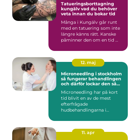
Tatueringsborttagning
kungälv vad du behöver
veta innan du bokar tid
Många i Kungälv går runt
med en tatuering som inte
längre känns rätt. Kanske
påminner den om en tid ...
12. maj
Microneedling i stockholm
så fungerar behandlingen
och därför lockar den så
många
Microneedling har på kort
tid blivit en av de mest
efterfrågade
hudbehandlingarna i
huvudstaden. All...
11. apr