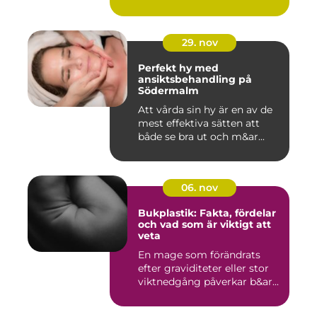
29. nov
Perfekt hy med
ansiktsbehandling på
Södermalm
Att vårda sin hy är en av de
mest effektiva sätten att
både se bra ut och m&ar...
06. nov
Bukplastik: Fakta, fördelar
och vad som är viktigt att
veta
En mage som förändrats
efter graviditeter eller stor
viktnedgång påverkar b&ar...