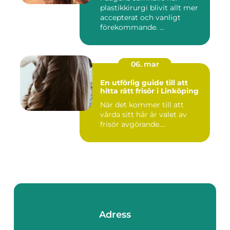
plastikkirurgi blivit allt mer
accepterat och vanligt
förekommande. ...
06. mar
En utförlig guide till att
hitta rätt frisör i Linköping
När det kommer till att
vårda sitt hår är valet av
frisör avgörande....
Adress