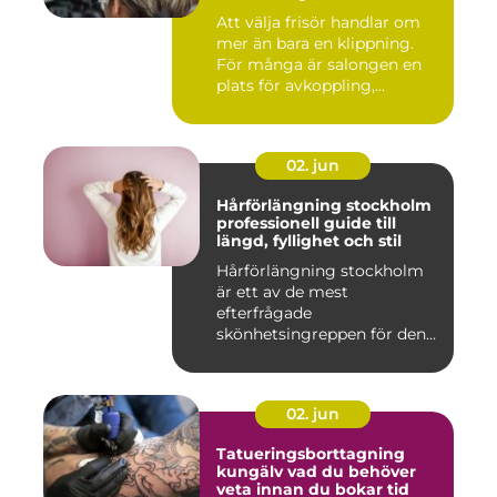
Att välja frisör handlar om
mer än bara en klippning.
För många är salongen en
plats för avkoppling,...
02. jun
Hårförlängning stockholm
professionell guide till
längd, fyllighet och stil
Hårförlängning stockholm
är ett av de mest
efterfrågade
skönhetsingreppen för den
som vill förändra ...
02. jun
Tatueringsborttagning
kungälv vad du behöver
veta innan du bokar tid