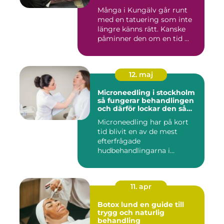
Många i Kungälv går runt
med en tatuering som inte
längre känns rätt. Kanske
påminner den om en tid ...
12. maj
Microneedling i stockholm
så fungerar behandlingen
och därför lockar den så
många
Microneedling har på kort
tid blivit en av de mest
efterfrågade
hudbehandlingarna i
huvudstaden. All...
11. apr
Botox lund en guide till
trygg och naturlig
behandling