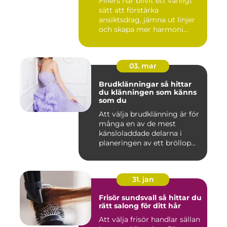
Fillers har blivit ett vanligt
sätt att förstärka
ansiktsdrag, jämna ut linjer
och skapa mer harmoni...
03. mar
Brudklänningar så hittar
du klänningen som känns
som du
Att välja brudklänning är för
många en av de mest
känsloladdade delarna i
planeringen av ett bröllop...
31. jan
Frisör sundsvall så hittar du
rätt salong för ditt hår
Att välja frisör handlar sällan