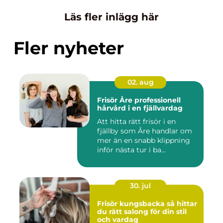
Läs fler inlägg här
Fler nyheter
02. aug
Frisör Åre professionell
hårvård i en fjällvardag
Att hitta rätt frisör i en
fjällby som Åre handlar om
mer än en snabb klippning
inför nästa tur i ba...
30. jul
Frisör kungsbacka så hittar
du rätt salong för din stil
och vardag