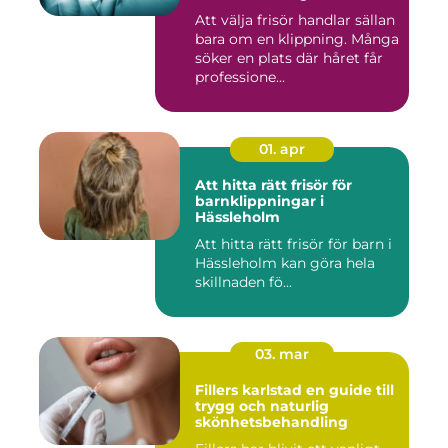
Att välja frisör handlar sällan
bara om en klippning. Många
söker en plats där håret får
professione...
01. apr
Att hitta rätt frisör för
barnklippningar i
Hässleholm
Att hitta rätt frisör för barn i
Hässleholm kan göra hela
skillnaden fö...
03. mar
Fillers karlstad en guide till
trygg och naturlig
skönhetsbehandling