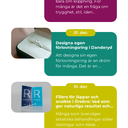
bara om klippning. För
många är det en fråga om
trygghet, stil, iden...
01. dec
Designa egen
förlovningsring i Danderyd
Att designa sin egen
förlovningsring är en dröm
för många. Det är en ...
01. dec
Fillers för läppar och
ansikte i Örebro: Vad som
ger naturliga resultat och
trygg vård
Många som överväger
estetiska behandlingar söker
lösningar som både ...