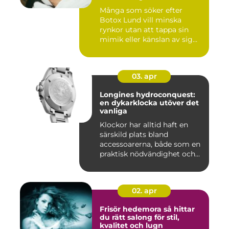
Många som söker efter
Botox Lund vill minska
rynkor utan att tappa sin
mimik eller känslan av sig
sj...
03. apr
Longines hydroconquest:
en dykarklocka utöver det
vanliga
Klockor har alltid haft en
särskild plats bland
accessoarerna, både som en
praktisk nödvändighet och...
02. apr
Frisör hedemora så hittar
du rätt salong för stil,
kvalitet och lugn