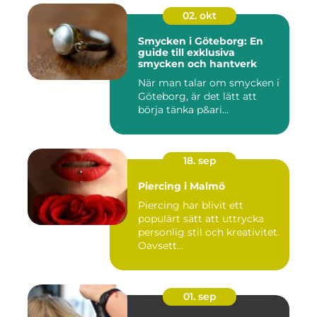
02. okt
Smycken i Göteborg: En
guide till exklusiva
smycken och hantverk
När man talar om smycken i
Göteborg, är det lätt att
börja tänka p&ari...
18. sep
Piercing i Malmö
Piercing har blivit ett
populärt sätt att uttrycka
personlig stil och kreativitet.
Oavsett...
01. sep