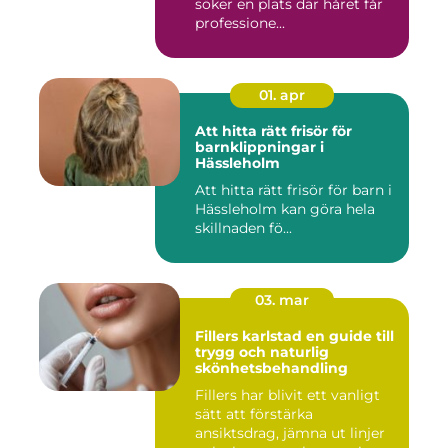
söker en plats där håret får
professione...
01. apr
Att hitta rätt frisör för
barnklippningar i
Hässleholm
Att hitta rätt frisör för barn i
Hässleholm kan göra hela
skillnaden fö...
03. mar
Fillers karlstad en guide till
trygg och naturlig
skönhetsbehandling
Fillers har blivit ett vanligt
sätt att förstärka
ansiktsdrag, jämna ut linjer