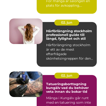
För många är salongen en
plats för avkoppling,...
02. jun
Hårförlängning stockholm
professionell guide till
längd, fyllighet och stil
Hårförlängning stockholm
är ett av de mest
efterfrågade
skönhetsingreppen för den
som vill förändra ...
02. jun
Tatueringsborttagning
kungälv vad du behöver
veta innan du bokar tid
Många i Kungälv går runt
med en tatuering som inte