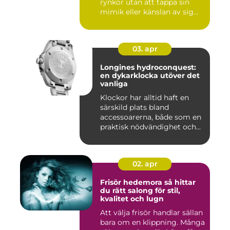
rynkor utan att tappa sin
mimik eller känslan av sig
sj...
03. apr
Longines hydroconquest:
en dykarklocka utöver det
vanliga
Klockor har alltid haft en
särskild plats bland
accessoarerna, både som en
praktisk nödvändighet och...
02. apr
Frisör hedemora så hittar
du rätt salong för stil,
kvalitet och lugn
Att välja frisör handlar sällan
bara om en klippning. Många