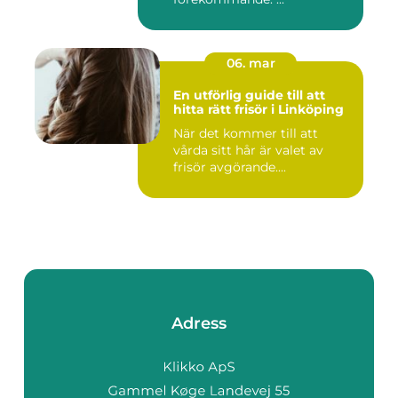
06. mar
En utförlig guide till att
hitta rätt frisör i Linköping
När det kommer till att
vårda sitt hår är valet av
frisör avgörande....
Adress