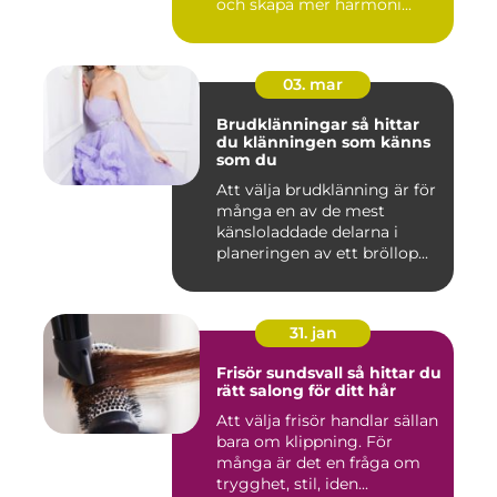
och skapa mer harmoni...
03. mar
Brudklänningar så hittar
du klänningen som känns
som du
Att välja brudklänning är för
många en av de mest
känsloladdade delarna i
planeringen av ett bröllop...
31. jan
Frisör sundsvall så hittar du
rätt salong för ditt hår
Att välja frisör handlar sällan
bara om klippning. För
många är det en fråga om
trygghet, stil, iden...