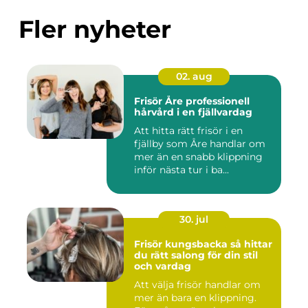
Fler nyheter
02. aug
Frisör Åre professionell
hårvård i en fjällvardag
Att hitta rätt frisör i en
fjällby som Åre handlar om
mer än en snabb klippning
inför nästa tur i ba...
30. jul
Frisör kungsbacka så hittar
du rätt salong för din stil
och vardag
Att välja frisör handlar om
mer än bara en klippning.