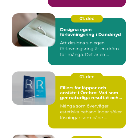
01. dec
Designa egen
förlovningsring i Danderyd
Att designa sin egen
förlovningsring är en dröm
för många. Det är en ...
01. dec
Fillers för läppar och
ansikte i Örebro: Vad som
ger naturliga resultat och
trygg vård
Många som överväger
estetiska behandlingar söker
lösningar som både ...