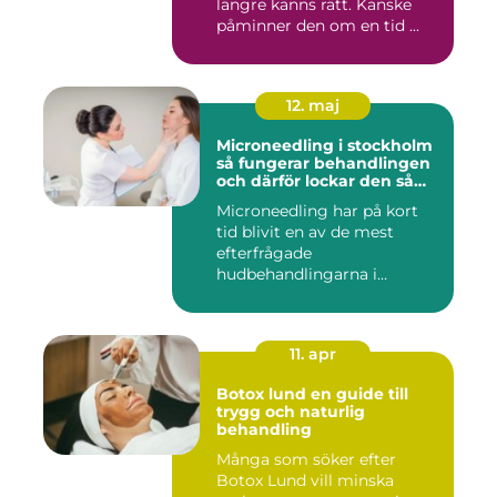
längre känns rätt. Kanske
påminner den om en tid ...
12. maj
Microneedling i stockholm
så fungerar behandlingen
och därför lockar den så
många
Microneedling har på kort
tid blivit en av de mest
efterfrågade
hudbehandlingarna i
huvudstaden. All...
11. apr
Botox lund en guide till
trygg och naturlig
behandling
Många som söker efter
Botox Lund vill minska