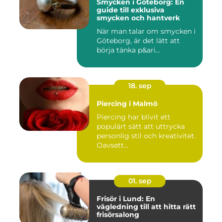
Smycken i Göteborg: En
guide till exklusiva
smycken och hantverk
När man talar om smycken i
Göteborg, är det lätt att
börja tänka p&ari...
18. sep
Piercing i Malmö
Piercing har blivit ett
populärt sätt att uttrycka
personlig stil och kreativitet.
Oavsett...
01. sep
Frisör i Lund: En
vägledning till att hitta rätt
frisörsalong