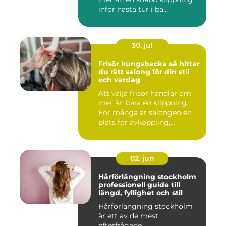
inför nästa tur i ba...
30. jul
Frisör kungsbacka så hittar
du rätt salong för din stil
och vardag
Att välja frisör handlar om
mer än bara en klippning.
För många är salongen en
plats för avkoppling,...
02. jun
Hårförlängning stockholm
professionell guide till
längd, fyllighet och stil
Hårförlängning stockholm
är ett av de mest
efterfrågade