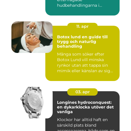
hudbehandlingarna i
huvudstaden. All...
11. apr
Botox lund en guide till
trygg och naturlig
behandling
Många som söker efter
Botox Lund vill minska
rynkor utan att tappa sin
mimik eller känslan av sig
sj...
03. apr
Longines hydroconquest:
en dykarklocka utöver det
vanliga
Klockor har alltid haft en
särskild plats bland
accessoarerna, både som en