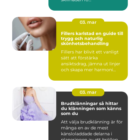
03. mar
Fillers karlstad en guide till
trygg och naturlig
skönhetsbehandling
Fillers har blivit ett vanligt
sätt att förstärka
ansiktsdrag, jämna ut linjer
och skapa mer harmoni...
03. mar
Brudklänningar så hittar
du klänningen som känns
som du
Att välja brudklänning är för
många en av de mest
känsloladdade delarna i
planeringen av ett bröllop...