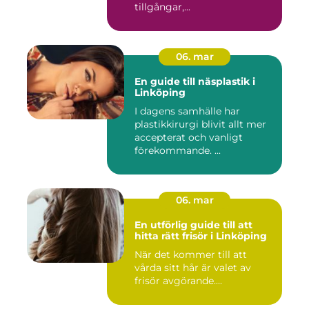
tillgångar,...
06. mar
En guide till näsplastik i
Linköping
I dagens samhälle har
plastikkirurgi blivit allt mer
accepterat och vanligt
förekommande. ...
06. mar
En utförlig guide till att
hitta rätt frisör i Linköping
När det kommer till att
vårda sitt hår är valet av
frisör avgörande....