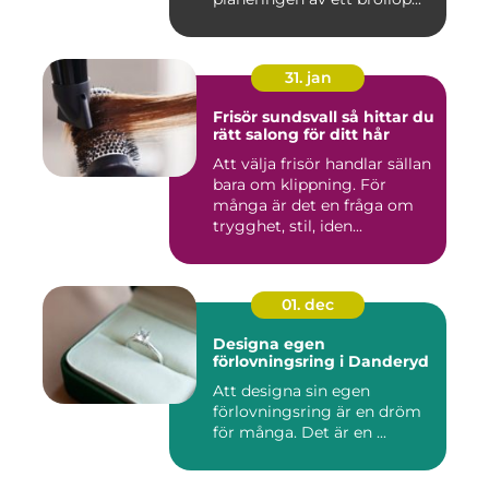
31. jan
Frisör sundsvall så hittar du
rätt salong för ditt hår
Att välja frisör handlar sällan
bara om klippning. För
många är det en fråga om
trygghet, stil, iden...
01. dec
Designa egen
förlovningsring i Danderyd
Att designa sin egen
förlovningsring är en dröm
för många. Det är en ...