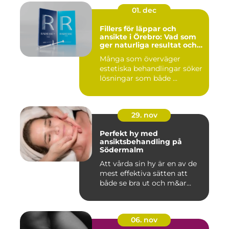
01. dec
Fillers för läppar och
ansikte i Örebro: Vad som
ger naturliga resultat och
trygg vård
Många som överväger
estetiska behandlingar söker
lösningar som både ...
29. nov
Perfekt hy med
ansiktsbehandling på
Södermalm
Att vårda sin hy är en av de
mest effektiva sätten att
både se bra ut och m&ar...
06. nov