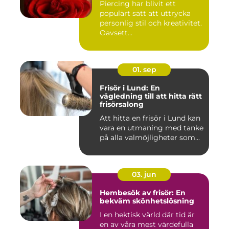
Piercing har blivit ett
populärt sätt att uttrycka
personlig stil och kreativitet.
Oavsett...
01. sep
Frisör i Lund: En
vägledning till att hitta rätt
frisörsalong
Att hitta en frisör i Lund kan
vara en utmaning med tanke
på alla valmöjligheter som...
03. jun
Hembesök av frisör: En
bekväm skönhetslösning
I en hektisk värld där tid är
en av våra mest värdefulla