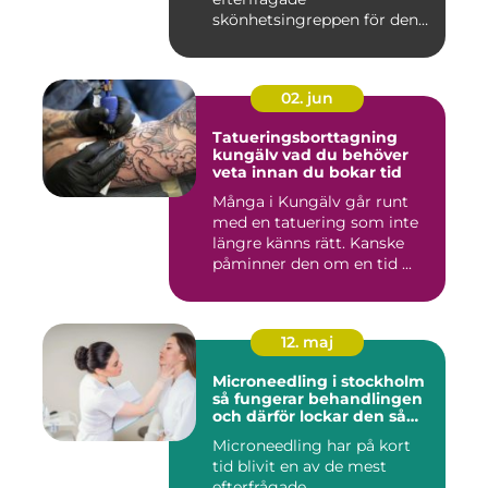
skönhetsingreppen för den
som vill förändra ...
02. jun
Tatueringsborttagning
kungälv vad du behöver
veta innan du bokar tid
Många i Kungälv går runt
med en tatuering som inte
längre känns rätt. Kanske
påminner den om en tid ...
12. maj
Microneedling i stockholm
så fungerar behandlingen
och därför lockar den så
många
Microneedling har på kort
tid blivit en av de mest
efterfrågade