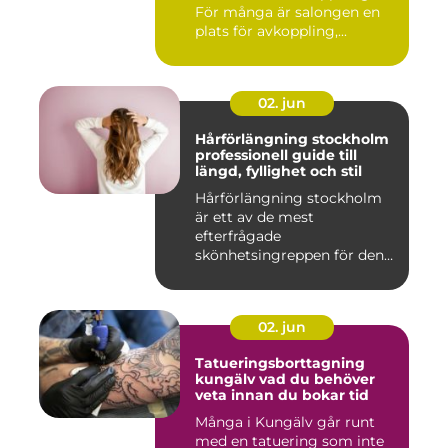
För många är salongen en
plats för avkoppling,...
02. jun
Hårförlängning stockholm
professionell guide till
längd, fyllighet och stil
Hårförlängning stockholm
är ett av de mest
efterfrågade
skönhetsingreppen för den
som vill förändra ...
02. jun
Tatueringsborttagning
kungälv vad du behöver
veta innan du bokar tid
Många i Kungälv går runt
med en tatuering som inte