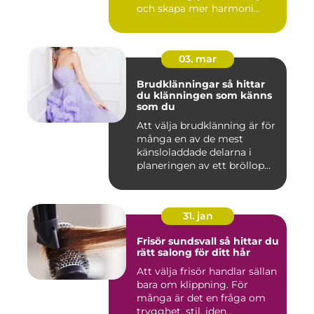
och skapa mer harmoni...
03. mar
Brudklänningar så hittar
du klänningen som känns
som du
Att välja brudklänning är för
många en av de mest
känsloladdade delarna i
planeringen av ett bröllop...
31. jan
Frisör sundsvall så hittar du
rätt salong för ditt hår
Att välja frisör handlar sällan
bara om klippning. För
många är det en fråga om
trygghet, stil, iden...