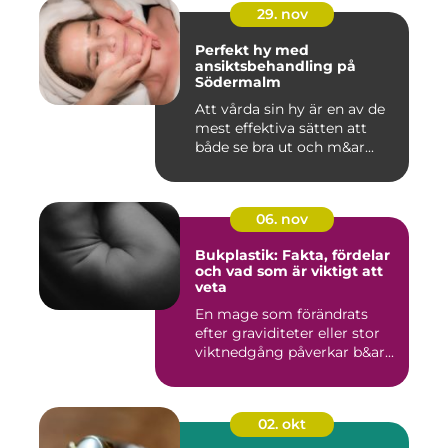
29. nov
Perfekt hy med
ansiktsbehandling på
Södermalm
Att vårda sin hy är en av de
mest effektiva sätten att
både se bra ut och m&ar...
06. nov
Bukplastik: Fakta, fördelar
och vad som är viktigt att
veta
En mage som förändrats
efter graviditeter eller stor
viktnedgång påverkar b&ar...
02. okt