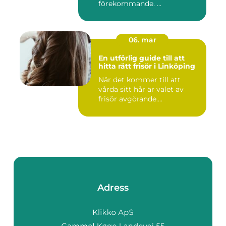
förekommande. ...
06. mar
En utförlig guide till att
hitta rätt frisör i Linköping
När det kommer till att
vårda sitt hår är valet av
frisör avgörande....
Adress