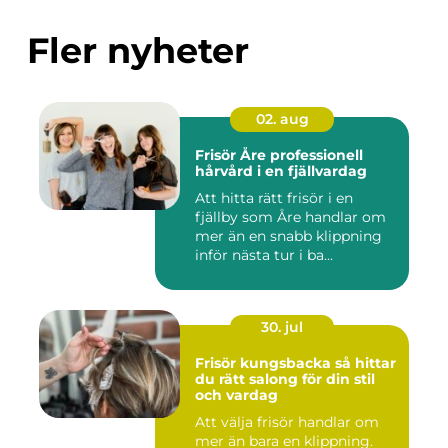
Fler nyheter
02. aug
Frisör Åre professionell
hårvård i en fjällvardag
Att hitta rätt frisör i en
fjällby som Åre handlar om
mer än en snabb klippning
inför nästa tur i ba...
30. jul
Frisör kungsbacka så hittar
du rätt salong för din stil
och vardag
Att välja frisör handlar om
mer än bara en klippning.