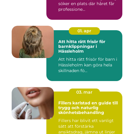
söker en plats där håret får
professione...
01. apr
Att hitta rätt frisör för
barnklippningar i
Hässleholm
Att hitta rätt frisör för barn i
Hässleholm kan göra hela
skillnaden fö...
03. mar
Fillers karlstad en guide till
trygg och naturlig
skönhetsbehandling
Fillers har blivit ett vanligt
sätt att förstärka
ansiktsdrag, jämna ut linjer