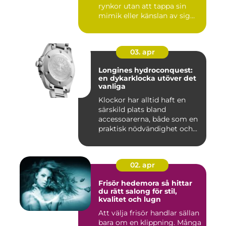
rynkor utan att tappa sin
mimik eller känslan av sig
sj...
03. apr
Longines hydroconquest:
en dykarklocka utöver det
vanliga
Klockor har alltid haft en
särskild plats bland
accessoarerna, både som en
praktisk nödvändighet och...
02. apr
Frisör hedemora så hittar
du rätt salong för stil,
kvalitet och lugn
Att välja frisör handlar sällan
bara om en klippning. Många