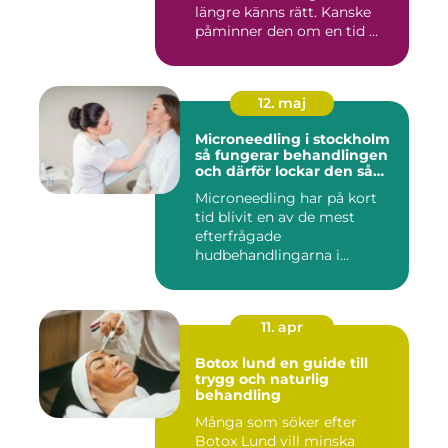
längre känns rätt. Kanske
påminner den om en tid ...
12. maj
Microneedling i stockholm
så fungerar behandlingen
och därför lockar den så
många
Microneedling har på kort
tid blivit en av de mest
efterfrågade
hudbehandlingarna i
huvudstaden. All...
11. apr
Botox lund en guide till
trygg och naturlig
behandling
Många som söker efter
Botox Lund vill minska