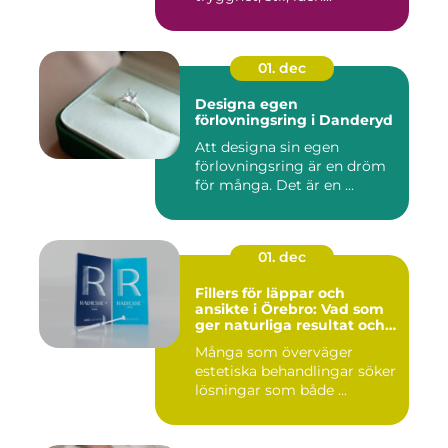
01. dec
Designa egen
förlovningsring i Danderyd
Att designa sin egen
förlovningsring är en dröm
för många. Det är en ...
01. dec
Fillers för läppar och
ansikte i Örebro: Vad som
ger naturliga resultat och
trygg vård
Många som överväger
estetiska behandlingar söker
lösningar som både ...