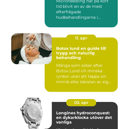
Microneedling har på kort
tid blivit en av de mest
efterfrågade
hudbehandlingarna i
huvudstaden. All...
11. apr
Botox lund en guide till
trygg och naturlig
behandling
Många som söker efter
Botox Lund vill minska
rynkor utan att tappa sin
mimik eller känslan av sig
sj...
03. apr
Longines hydroconquest:
en dykarklocka utöver det
vanliga