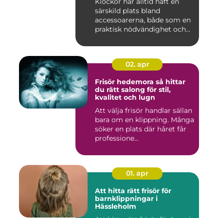
Klockor har alltid haft en
särskild plats bland
accessoarerna, både som en
praktisk nödvändighet och...
02. apr
Frisör hedemora så hittar
du rätt salong för stil,
kvalitet och lugn
Att välja frisör handlar sällan
bara om en klippning. Många
söker en plats där håret får
professione...
01. apr
Att hitta rätt frisör för
barnklippningar i
Hässleholm