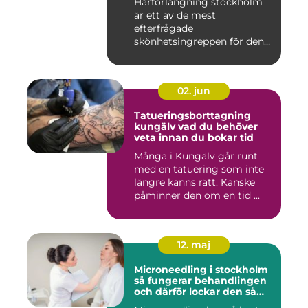
Hårförlängning stockholm
är ett av de mest
efterfrågade
skönhetsingreppen för den
som vill förändra ...
02. jun
Tatueringsborttagning
kungälv vad du behöver
veta innan du bokar tid
Många i Kungälv går runt
med en tatuering som inte
längre känns rätt. Kanske
påminner den om en tid ...
12. maj
Microneedling i stockholm
så fungerar behandlingen
och därför lockar den så
många