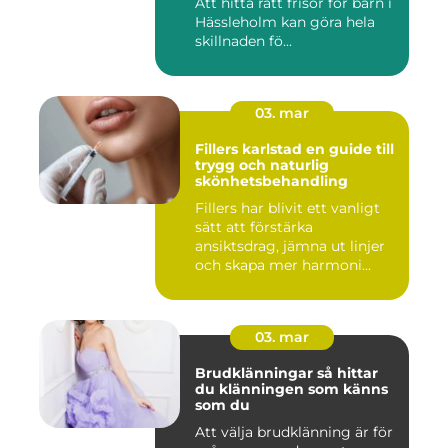
Att hitta rätt frisör för barn i
Hässleholm kan göra hela
skillnaden fö...
03. mar
Fillers karlstad en guide till
trygg och naturlig
skönhetsbehandling
Fillers har blivit ett vanligt
sätt att förstärka
ansiktsdrag, jämna ut linjer
och skapa mer harmoni...
03. mar
Brudklänningar så hittar
du klänningen som känns
som du
Att välja brudklänning är för