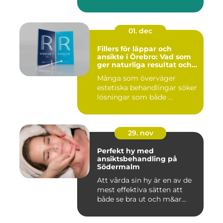
01. dec
Fillers för läppar och
ansikte i Örebro: Vad som
ger naturliga resultat och
trygg vård
Många som överväger
estetiska behandlingar söker
lösningar som både ...
29. nov
Perfekt hy med
ansiktsbehandling på
Södermalm
Att vårda sin hy är en av de
mest effektiva sätten att
både se bra ut och m&ar...