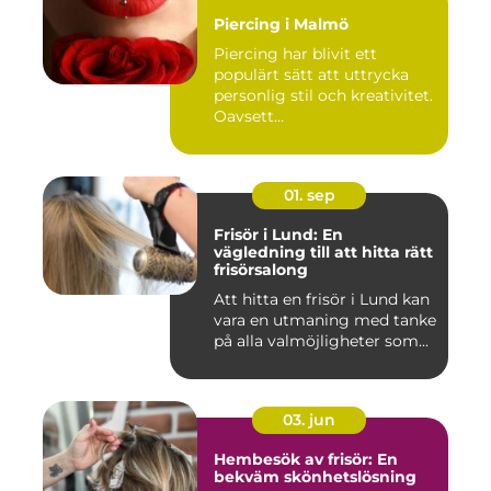
Piercing i Malmö
Piercing har blivit ett
populärt sätt att uttrycka
personlig stil och kreativitet.
Oavsett...
01. sep
Frisör i Lund: En
vägledning till att hitta rätt
frisörsalong
Att hitta en frisör i Lund kan
vara en utmaning med tanke
på alla valmöjligheter som...
03. jun
Hembesök av frisör: En
bekväm skönhetslösning