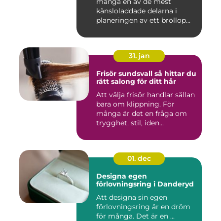
många en av de mest
känsloladdade delarna i
planeringen av ett bröllop...
31. jan
Frisör sundsvall så hittar du
rätt salong för ditt hår
Att välja frisör handlar sällan
bara om klippning. För
många är det en fråga om
trygghet, stil, iden...
01. dec
Designa egen
förlovningsring i Danderyd
Att designa sin egen
förlovningsring är en dröm
för många. Det är en ...