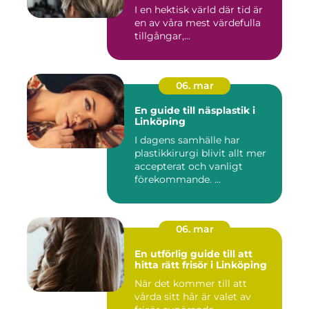
I en hektisk värld där tid är
en av våra mest värdefulla
tillgångar,...
06. mar
En guide till näsplastik i
Linköping
I dagens samhälle har
plastikkirurgi blivit allt mer
accepterat och vanligt
förekommande. ...
06. mar
En utförlig guide till att
hitta rätt frisör i Linköping
När det kommer till att
vårda sitt hår är valet av