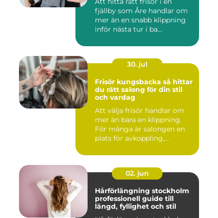
Att hitta rätt frisör i en
fjällby som Åre handlar om
mer än en snabb klippning
inför nästa tur i ba...
30. jul
Frisör kungsbacka så hittar
du rätt salong för din stil
och vardag
Att välja frisör handlar om
mer än bara en klippning.
För många är salongen en
plats för avkoppling,...
02. jun
Hårförlängning stockholm
professionell guide till
längd, fyllighet och stil