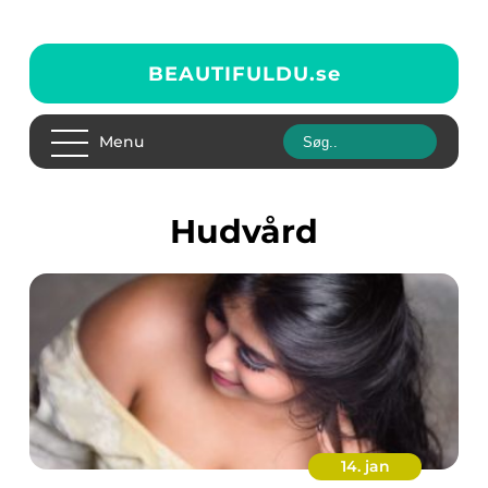
BEAUTIFULDU.
se
Menu
Hudvård
14. jan