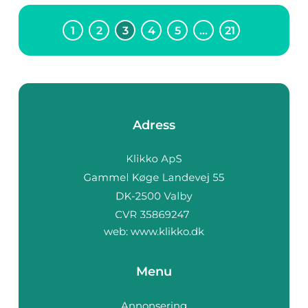
1
2
3
4
5
…
21
Adress
web:
www.klikko.dk
Menu
Annonsering